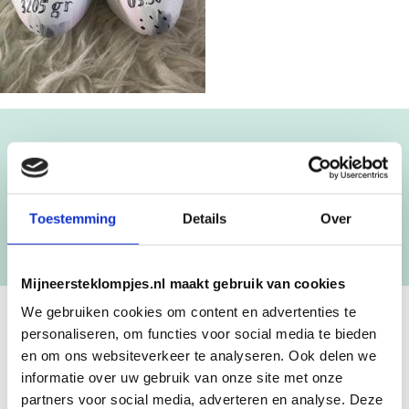
Blijf op de hoogte!
NIEUWSBRIEF
Toestemming
Details
Over
[mc4wp_form id=”3182″]
Mijneersteklompjes.nl maakt gebruik van cookies
We gebruiken cookies om content en advertenties te
personaliseren, om functies voor social media te bieden
GEBOORTEKLOMPJES EN
en om ons websiteverkeer te analyseren. Ook delen we
KRAAMCADEAU MET NAAM
informatie over uw gebruik van onze site met onze
partners voor social media, adverteren en analyse. Deze