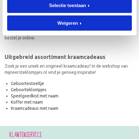
Selectie toestaan
Naast geboorteklompjes vind je op mijneersteklompjes.nl de meest
originele kraamcadeaus met naam. Van geboortestoeltjes en
koffertjes tot speelgoedkistjes en spaarpotjes. Elk kraamcadeau
Weigeren
met naam wordt met de hand geschilderd en is dus uniek! Ook de
kraamcadeaus met naam en in de stijl van het geboortekaartje
bestel je online.
Uitgebreid assortiment kraamcadeaus
Zoek je een uniek en origineel kraamcadeau? In de webshop van
mijneersteklompjes.nl vind je genoeg inspiratie!
Geboortestoeltje
Geboorteklompjes
Speelgoedkist met naam
Koffer met naam
Kraamcadeaus met naam
KLANTENSERVICE