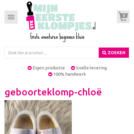
0
Toggle
navigation
ZOEKEN
Eigen productie
Snelle levering
100% handwerk
geboorteklomp-chloë