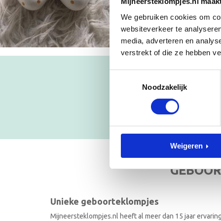
Mijneersteklompjes.nl maak
We gebruiken cookies om cont
websiteverkeer te analyseren
media, adverteren en analys
verstrekt of die ze hebben v
Toestemmingsselectie
Blijf op
Noodzakelijk
NIEUWSB
Weigeren
GEBOOR
Unieke geboorteklompjes
Mijneersteklompjes.nl heeft al meer dan 15 jaar ervarin