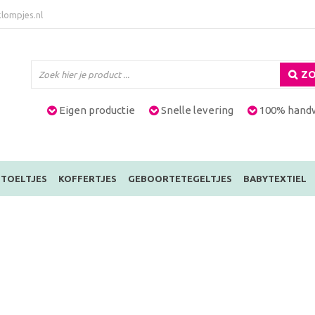
lompjes.nl
ZO
Eigen productie
Snelle levering
100% hand
TOELTJES
KOFFERTJES
GEBOORTETEGELTJES
BABYTEXTIEL