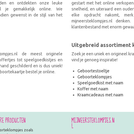
nden en ontdekten onze leuke
gestart met het online verkopen
el je gemakkelijk online. We
snelheid, en uiteraard een ouder
ien gewenst in de stijl van het
elke opdracht nakomt, mer
mijneersteklompjes.nl denken
klantenbestand met enorm gewaa
Uitgebreid assortiment
ompjes.nl de meest originele
Zoek je een uniek en origineel k
fertjes tot speelgoedkistjes en
vind je genoeg inspiratie!
and geschilderd en is dus uniek!
Geboortestoeltje
oortekaartje bestel je online.
Geboorteklompjes
Speelgoedkist met naam
Koffer met naam
Kraamcadeaus met naam
RE PRODUCTEN
MIJNEERSTEKLOMPJES.N
L
rteklompjes zoals