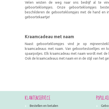
Velen wisten de weg naar ons bedrijf al te vi
geboorteklompjes. Onze geboorteklompjes best
beschilderen de geboorteklompjes met de hand en ind
geboortekaartje!
Kraamcadeau met naam
Naast geboorteklompjes vind je op mijneerstekl
kraamcadeaus met naam. Van geboortestoeltjes en kof
spaarpotjes. Elk kraamcadeau met naam wordt met de h
Ook de kraamcadeaus met naam en in de stijl van het geb
KLANTENSERVICE
POPULAI
Bestellen en betalen
Geboo