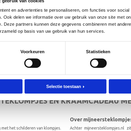
t gebruik van cookies
ent en advertenties te personaliseren, om functies voor social
. Ook delen we informatie over uw gebruik van onze site met on
e. Deze partners kunnen deze gegevens combineren met andere i
erzameld op basis van uw gebruik van hun services.
 de hoogte!
[mc4wp_form id=”3182″]
Voorkeuren
Statistieken
RIEF
Selectie toestaan
TEKLOMPJES EN KRAAMCADEAU M
Over mijneersteklompjes
g met het schilderen van klompjes.
Achter mijneersteklompjes.nl z