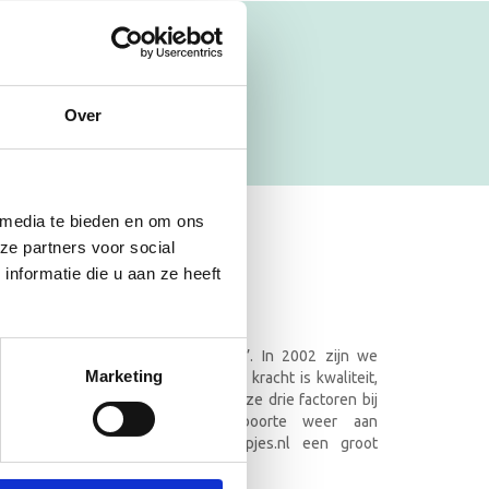
Over
 media te bieden en om ons
ze partners voor social
ET NAAM
nformatie die u aan ze heeft
.nl in Doetinchem
it een echte ‘klompenmakersfamilie’. In 2002 zijn we
Marketing
 van onze geboorteklompjes. Onze kracht is kwaliteit,
wets goede service. Wanneer je deze drie factoren bij
k je dat klanten bij elke geboorte weer aan
. Momenteel heeft mijneersteklompjes.nl een groot
rdeerde, trouwe klanten.