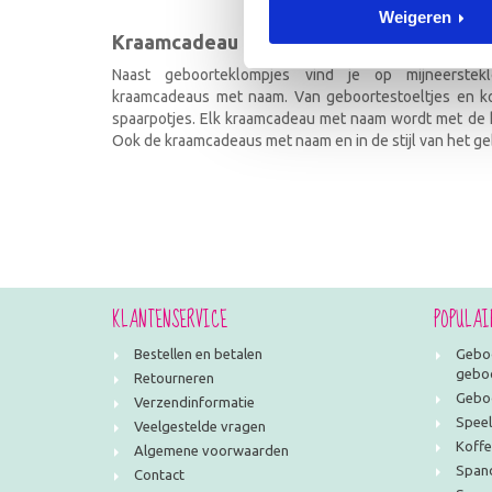
Weigeren
Kraamcadeau met naam
Naast geboorteklompjes vind je op mijneerstekl
kraamcadeaus met naam. Van geboortestoeltjes en kof
spaarpotjes. Elk kraamcadeau met naam wordt met de h
Ook de kraamcadeaus met naam en in de stijl van het geb
KLANTENSERVICE
POPULAI
Bestellen en betalen
Geboo
geboo
Retourneren
Geboo
Verzendinformatie
Speel
Veelgestelde vragen
Koffe
Algemene voorwaarden
Span
Contact