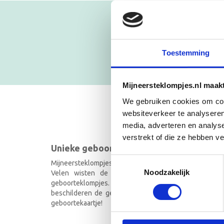
Blijf op
NIEUWSB
Toestemming
Mijneersteklompjes.nl maak
We gebruiken cookies om cont
websiteverkeer te analyseren
GEBOOR
media, adverteren en analys
verstrekt of die ze hebben v
Unieke geboorteklompjes
Toestemmingsselectie
Mijneersteklompjes.nl heeft al meer dan 15 jaar ervarin
Noodzakelijk
Velen wisten de weg naar ons bedrijf al te vi
geboorteklompjes. Onze geboorteklompjes best
beschilderen de geboorteklompjes met de hand en ind
geboortekaartje!