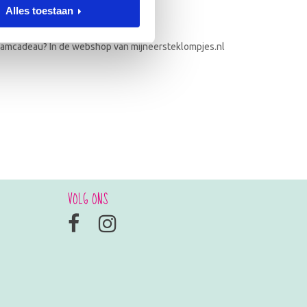
Alles toestaan
 kraamcadeaus
raamcadeau? In de webshop van mijneersteklompjes.nl
VOLG ONS