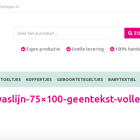
lompjes.nl
ZO
Eigen productie
Snelle levering
100% hand
TOELTJES
KOFFERTJES
GEBOORTETEGELTJES
BABYTEXTIEL
slijn-75×100-geentekst-volle