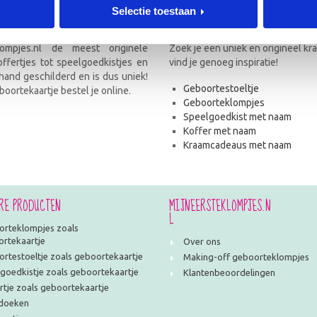
Selectie toestaan
Uitgebreid assortiment
ompjes.nl de meest originele
Zoek je een uniek en origineel k
fertjes tot speelgoedkistjes en
vind je genoeg inspiratie!
and geschilderd en is dus uniek!
Geboortestoeltje
oortekaartje bestel je online.
Geboorteklompjes
Speelgoedkist met naam
Koffer met naam
Kraamcadeaus met naam
RE PRODUCTEN
MIJNEERSTEKLOMPJES.N
L
rteklompjes zoals
rtekaartje
Over ons
rtestoeltje zoals geboortekaartje
Making-off geboorteklompjes
goedkistje zoals geboortekaartje
Klantenbeoordelingen
rtje zoals geboortekaartje
doeken