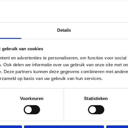
 de hoogte!
[mc4wp_form id=”3182″]
RIEF
Details
t gebruik van cookies
ent en advertenties te personaliseren, om functies voor social
. Ook delen we informatie over uw gebruik van onze site met on
TEKLOMPJES EN KRAAMCADEAU M
e. Deze partners kunnen deze gegevens combineren met andere i
erzameld op basis van uw gebruik van hun services.
Over mijneersteklompjes
g met het schilderen van klompjes.
Achter mijneersteklompjes.nl z
Voorkeuren
Statistieken
nden en ontdekten onze leuke
gestart met het online verkopen
el je gemakkelijk online. We
snelheid, en uiteraard een ouder
ien gewenst in de stijl van het
elke opdracht nakomt, mer
mijneersteklompjes.nl denken
klantenbestand met enorm gewaa