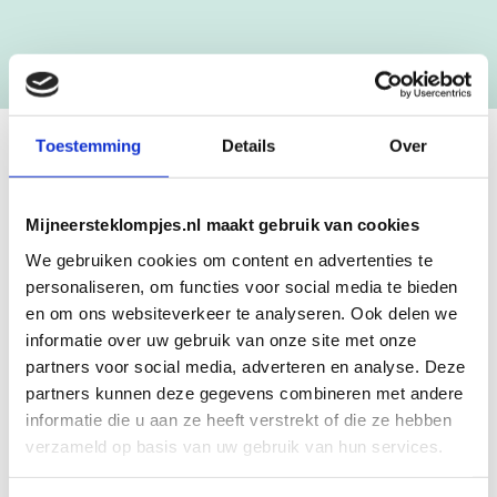
[mc4wp_form id=”3182″]
Toestemming
Details
Over
GEBOORTEKLOMPJES EN
KRAAMCADEAU MET NAAM
Mijneersteklompjes.nl maakt gebruik van cookies
We gebruiken cookies om content en advertenties te
Unieke geboorteklompjes
personaliseren, om functies voor social media te bieden
Mijneersteklompjes.nl heeft al meer dan 15 jaar ervaring met het
en om ons websiteverkeer te analyseren. Ook delen we
schilderen van klompjes. Velen wisten de weg naar ons bedrijf al te
informatie over uw gebruik van onze site met onze
vinden en ontdekten onze leuke geboorteklompjes. Onze
partners voor social media, adverteren en analyse. Deze
geboorteklompjes bestel je gemakkelijk online. We beschilderen
partners kunnen deze gegevens combineren met andere
de geboorteklompjes met de hand en indien gewenst in de stijl van
informatie die u aan ze heeft verstrekt of die ze hebben
het geboortekaartje!
verzameld op basis van uw gebruik van hun services.
Over mijneersteklompjes.nl in Doetinchem