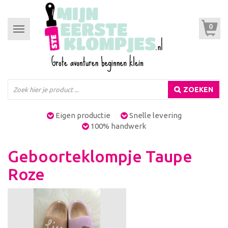
0
Toggle
navigation
ZOEKEN
Eigen productie
Snelle levering
100% handwerk
Geboorteklompje Taupe
Roze