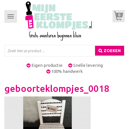
0
Toggle
navigation
ZOEKEN
Eigen productie
Snelle levering
100% handwerk
geboorteklompjes_0018