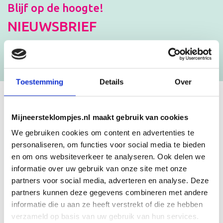
Blijf op de hoogte!
NIEUWSBRIEF
[mc4wp_form id=”3182″]
Toestemming
Details
Over
GEBOORTEKLOMPJES EN
Mijneersteklompjes.nl maakt gebruik van cookies
KRAAMCADEAU MET NAAM
We gebruiken cookies om content en advertenties te
personaliseren, om functies voor social media te bieden
en om ons websiteverkeer te analyseren. Ook delen we
Unieke geboorteklompjes
informatie over uw gebruik van onze site met onze
Mijneersteklompjes.nl heeft al meer dan 15 jaar ervaring met het
partners voor social media, adverteren en analyse. Deze
schilderen van klompjes. Velen wisten de weg naar ons bedrijf al te
partners kunnen deze gegevens combineren met andere
vinden en ontdekten onze leuke geboorteklompjes. Onze
geboorteklompjes bestel je gemakkelijk online. We beschilderen
informatie die u aan ze heeft verstrekt of die ze hebben
de geboorteklompjes met de hand en indien gewenst in de stijl van
verzameld op basis van uw gebruik van hun services.
het geboortekaartje!