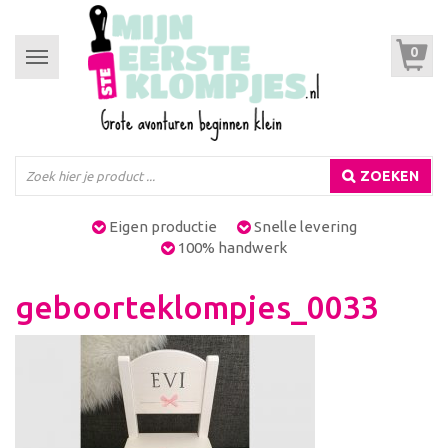
0
Toggle
navigation
ZOEKEN
Eigen productie
Snelle levering
100% handwerk
geboorteklompjes_0033