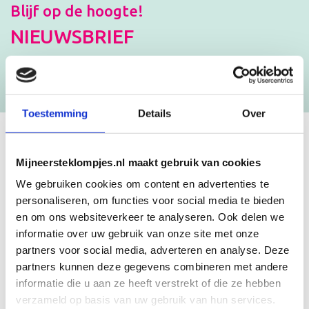
Blijf op de hoogte!
NIEUWSBRIEF
[mc4wp_form id=”3182″]
Toestemming
Details
Over
GEBOORTEKLOMPJES EN
Mijneersteklompjes.nl maakt gebruik van cookies
KRAAMCADEAU MET NAAM
We gebruiken cookies om content en advertenties te
personaliseren, om functies voor social media te bieden
en om ons websiteverkeer te analyseren. Ook delen we
Unieke geboorteklompjes
informatie over uw gebruik van onze site met onze
Mijneersteklompjes.nl heeft al meer dan 15 jaar ervaring met het
partners voor social media, adverteren en analyse. Deze
schilderen van klompjes. Velen wisten de weg naar ons bedrijf al te
partners kunnen deze gegevens combineren met andere
vinden en ontdekten onze leuke geboorteklompjes. Onze
geboorteklompjes bestel je gemakkelijk online. We beschilderen
informatie die u aan ze heeft verstrekt of die ze hebben
de geboorteklompjes met de hand en indien gewenst in de stijl van
verzameld op basis van uw gebruik van hun services.
het geboortekaartje!