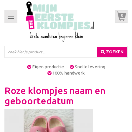
0
Toggle
navigation
ZOEKEN
Eigen productie
Snelle levering
100% handwerk
Roze klompjes naam en
geboortedatum