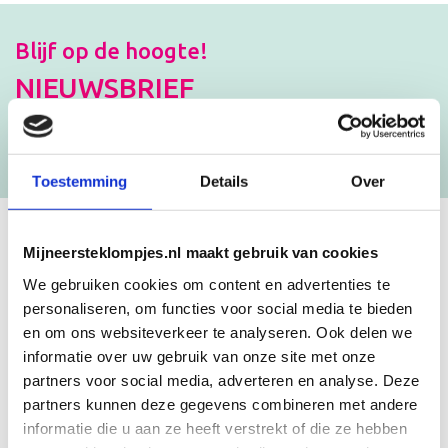
Blijf op de hoogte!
NIEUWSBRIEF
[mc4wp_form id=”3182″]
Toestemming
Details
Over
Mijneersteklompjes.nl maakt gebruik van cookies
GEBOORTEKLOMPJES EN
KRAAMCADEAU MET NAAM
We gebruiken cookies om content en advertenties te
personaliseren, om functies voor social media te bieden
en om ons websiteverkeer te analyseren. Ook delen we
Unieke geboorteklompjes
informatie over uw gebruik van onze site met onze
partners voor social media, adverteren en analyse. Deze
Mijneersteklompjes.nl heeft al meer dan 15 jaar ervaring met het
schilderen van klompjes. Velen wisten de weg naar ons bedrijf al te
partners kunnen deze gegevens combineren met andere
vinden en ontdekten onze leuke geboorteklompjes. Onze
informatie die u aan ze heeft verstrekt of die ze hebben
geboorteklompjes bestel je gemakkelijk online. We beschilderen