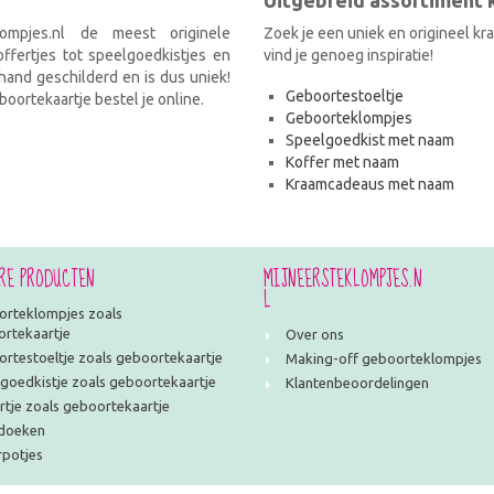
Uitgebreid assortiment
ompjes.nl de meest originele
Zoek je een uniek en origineel k
fertjes tot speelgoedkistjes en
vind je genoeg inspiratie!
and geschilderd en is dus uniek!
Geboortestoeltje
oortekaartje bestel je online.
Geboorteklompjes
Speelgoedkist met naam
Koffer met naam
Kraamcadeaus met naam
RE PRODUCTEN
MIJNEERSTEKLOMPJES.N
L
rteklompjes zoals
rtekaartje
Over ons
rtestoeltje zoals geboortekaartje
Making-off geboorteklompjes
goedkistje zoals geboortekaartje
Klantenbeoordelingen
rtje zoals geboortekaartje
doeken
potjes