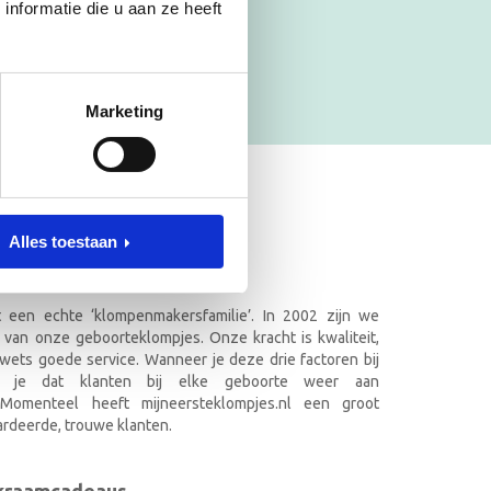
nformatie die u aan ze heeft
Marketing
ET NAAM
Alles toestaan
.nl in Doetinchem
it een echte ‘klompenmakersfamilie’. In 2002 zijn we
 van onze geboorteklompjes. Onze kracht is kwaliteit,
wets goede service. Wanneer je deze drie factoren bij
k je dat klanten bij elke geboorte weer aan
. Momenteel heeft mijneersteklompjes.nl een groot
rdeerde, trouwe klanten.