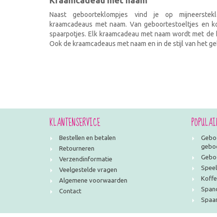
Kraamcadeau met naam
Naast geboorteklompjes vind je op mijneerstekl
kraamcadeaus met naam. Van geboortestoeltjes en kof
spaarpotjes. Elk kraamcadeau met naam wordt met de h
Ook de kraamcadeaus met naam en in de stijl van het geb
KLANTENSERVICE
POPULAI
Bestellen en betalen
Geboo
geboo
Retourneren
Geboo
Verzendinformatie
Speel
Veelgestelde vragen
Koffe
Algemene voorwaarden
Span
Contact
Spaar