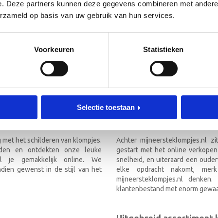
 de hoogte!
e. Deze partners kunnen deze gegevens combineren met andere i
[mc4wp_form id=”3182″]
erzameld op basis van uw gebruik van hun services.
RIEF
Voorkeuren
Statistieken
TEKLOMPJES EN KRAAMCADEAU M
Selectie toestaan
Over mijneersteklompjes
g met het schilderen van klompjes.
Achter mijneersteklompjes.nl z
nden en ontdekten onze leuke
gestart met het online verkopen
el je gemakkelijk online. We
snelheid, en uiteraard een ouder
ien gewenst in de stijl van het
elke opdracht nakomt, mer
mijneersteklompjes.nl denken
klantenbestand met enorm gewaa