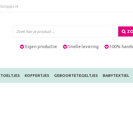
lompjes.nl
ZO
Eigen productie
Snelle levering
100% hand
TOELTJES
KOFFERTJES
GEBOORTETEGELTJES
BABYTEXTIEL