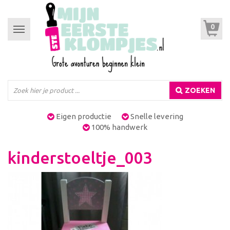
0
Toggle
navigation
ZOEKEN
Eigen productie
Snelle levering
100% handwerk
kinderstoeltje_003