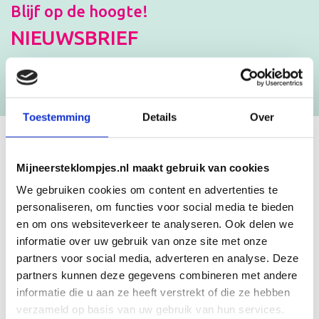
Blijf op de hoogte!
NIEUWSBRIEF
[mc4wp_form id=”3182″]
Toestemming
Details
Over
GEBOORTEKLOMPJES EN
Mijneersteklompjes.nl maakt gebruik van cookies
KRAAMCADEAU MET NAAM
We gebruiken cookies om content en advertenties te
personaliseren, om functies voor social media te bieden
en om ons websiteverkeer te analyseren. Ook delen we
Unieke geboorteklompjes
informatie over uw gebruik van onze site met onze
Mijneersteklompjes.nl heeft al meer dan 15 jaar ervaring met het
partners voor social media, adverteren en analyse. Deze
schilderen van klompjes. Velen wisten de weg naar ons bedrijf al te
partners kunnen deze gegevens combineren met andere
vinden en ontdekten onze leuke geboorteklompjes. Onze
geboorteklompjes bestel je gemakkelijk online. We beschilderen
informatie die u aan ze heeft verstrekt of die ze hebben
de geboorteklompjes met de hand en indien gewenst in de stijl van
verzameld op basis van uw gebruik van hun services.
het geboortekaartje!