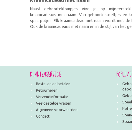
Kraamcadeau met naam
Naast geboorteklompjes vind je op mijneerstekl
kraamcadeaus met naam. Van geboortestoeltjes en kof
spaarpotjes. Elk kraamcadeau met naam wordt met de h
Ook de kraamcadeaus met naam en in de stijl van het geb
KLANTENSERVICE
POPULAI
Bestellen en betalen
Geboo
geboo
Retourneren
Geboo
Verzendinformatie
Speel
Veelgestelde vragen
Koffe
Algemene voorwaarden
Span
Contact
Spaar