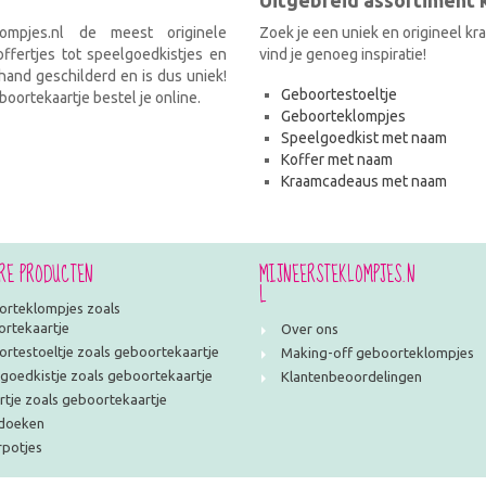
Uitgebreid assortiment
ompjes.nl de meest originele
Zoek je een uniek en origineel k
fertjes tot speelgoedkistjes en
vind je genoeg inspiratie!
and geschilderd en is dus uniek!
Geboortestoeltje
oortekaartje bestel je online.
Geboorteklompjes
Speelgoedkist met naam
Koffer met naam
Kraamcadeaus met naam
RE PRODUCTEN
MIJNEERSTEKLOMPJES.N
L
rteklompjes zoals
rtekaartje
Over ons
rtestoeltje zoals geboortekaartje
Making-off geboorteklompjes
goedkistje zoals geboortekaartje
Klantenbeoordelingen
rtje zoals geboortekaartje
doeken
potjes