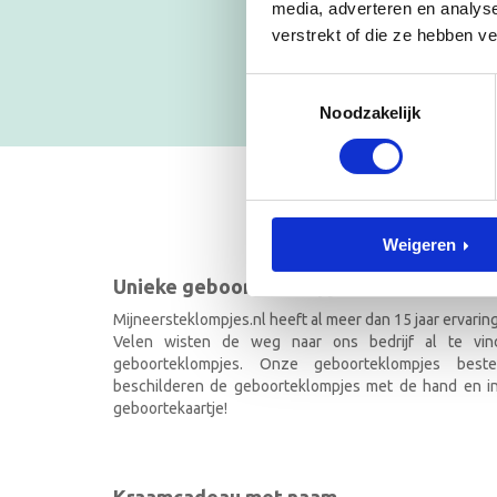
Blijf op
media, adverteren en analys
verstrekt of die ze hebben v
NIEUWSB
Toestemmingsselectie
Noodzakelijk
GEBOOR
Weigeren
Unieke geboorteklompjes
Mijneersteklompjes.nl heeft al meer dan 15 jaar ervarin
Velen wisten de weg naar ons bedrijf al te vi
geboorteklompjes. Onze geboorteklompjes best
beschilderen de geboorteklompjes met de hand en ind
geboortekaartje!