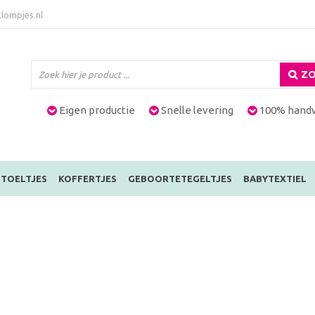
lompjes.nl
ZO
Eigen productie
Snelle levering
100% hand
TOELTJES
KOFFERTJES
GEBOORTETEGELTJES
BABYTEXTIEL