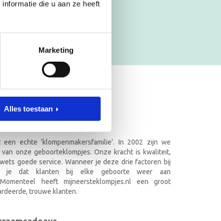
nformatie die u aan ze heeft
Marketing
ET NAAM
Alles toestaan
.nl in Doetinchem
it een echte ‘klompenmakersfamilie’. In 2002 zijn we
 van onze geboorteklompjes. Onze kracht is kwaliteit,
wets goede service. Wanneer je deze drie factoren bij
k je dat klanten bij elke geboorte weer aan
. Momenteel heeft mijneersteklompjes.nl een groot
rdeerde, trouwe klanten.