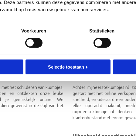
 de hoogte!
e. Deze partners kunnen deze gegevens combineren met andere i
[mc4wp_form id=”3182″]
erzameld op basis van uw gebruik van hun services.
RIEF
Voorkeuren
Statistieken
TEKLOMPJES EN KRAAMCADEAU M
Selectie toestaan
Over mijneersteklompjes
g met het schilderen van klompjes.
Achter mijneersteklompjes.nl z
nden en ontdekten onze leuke
gestart met het online verkopen
el je gemakkelijk online. We
snelheid, en uiteraard een ouder
ien gewenst in de stijl van het
elke opdracht nakomt, mer
mijneersteklompjes.nl denken
klantenbestand met enorm gewaa