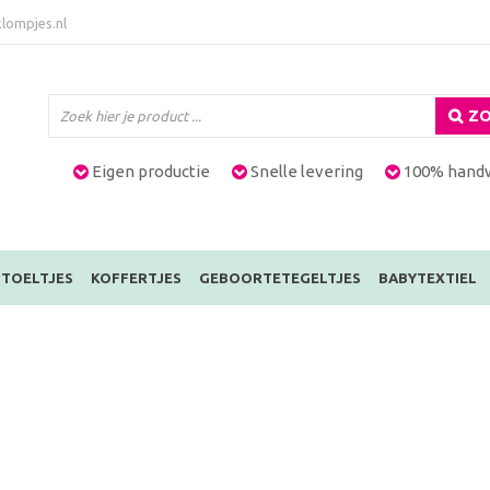
lompjes.nl
ZO
Eigen productie
Snelle levering
100% hand
TOELTJES
KOFFERTJES
GEBOORTETEGELTJES
BABYTEXTIEL