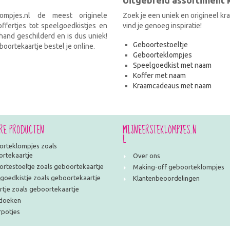
Uitgebreid assortiment
ompjes.nl de meest originele
Zoek je een uniek en origineel k
fertjes tot speelgoedkistjes en
vind je genoeg inspiratie!
and geschilderd en is dus uniek!
Geboortestoeltje
oortekaartje bestel je online.
Geboorteklompjes
Speelgoedkist met naam
Koffer met naam
Kraamcadeaus met naam
RE PRODUCTEN
MIJNEERSTEKLOMPJES.N
L
rteklompjes zoals
rtekaartje
Over ons
rtestoeltje zoals geboortekaartje
Making-off geboorteklompjes
goedkistje zoals geboortekaartje
Klantenbeoordelingen
rtje zoals geboortekaartje
doeken
potjes