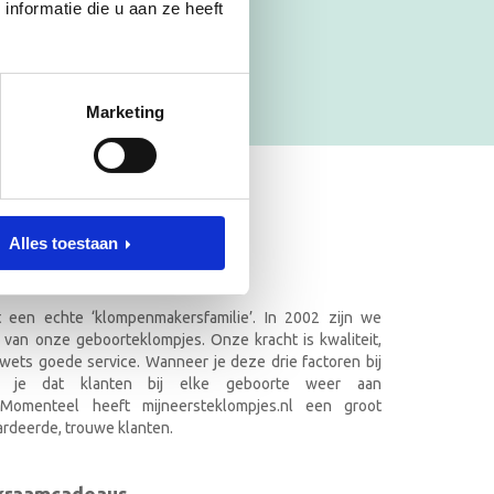
nformatie die u aan ze heeft
Marketing
ET NAAM
Alles toestaan
.nl in Doetinchem
it een echte ‘klompenmakersfamilie’. In 2002 zijn we
 van onze geboorteklompjes. Onze kracht is kwaliteit,
wets goede service. Wanneer je deze drie factoren bij
k je dat klanten bij elke geboorte weer aan
. Momenteel heeft mijneersteklompjes.nl een groot
rdeerde, trouwe klanten.