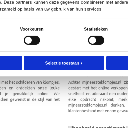
 de hoogte!
e. Deze partners kunnen deze gegevens combineren met andere i
[mc4wp_form id=”3182″]
erzameld op basis van uw gebruik van hun services.
RIEF
Voorkeuren
Statistieken
TEKLOMPJES EN KRAAMCADEAU M
Selectie toestaan
Over mijneersteklompjes
g met het schilderen van klompjes.
Achter mijneersteklompjes.nl z
nden en ontdekten onze leuke
gestart met het online verkopen
el je gemakkelijk online. We
snelheid, en uiteraard een ouder
ien gewenst in de stijl van het
elke opdracht nakomt, mer
mijneersteklompjes.nl denken
klantenbestand met enorm gewaa