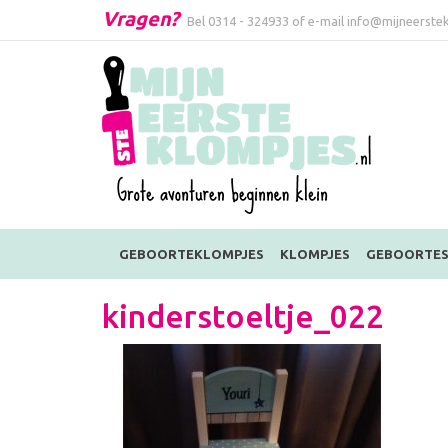
Vragen?
Bel
0314 - 324933
of e-mail
info@mijneerstek
GEBOORTEKLOMPJES
KLOMPJES
GEBOORTES
kinderstoeltje_022