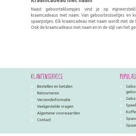
Kraamcadeau met naam
Naast geboorteklompjes vind je op mijneerstekl
kraamcadeaus met naam. Van geboortestoeltjes en kof
spaarpotjes. Elk kraamcadeau met naam wordt met de h
Ook de kraamcadeaus met naam en in de stijl van het geb
KLANTENSERVICE
POPULAI
Bestellen en betalen
Geboo
geboo
Retourneren
Geboo
Verzendinformatie
Speel
Veelgestelde vragen
Koffe
Algemene voorwaarden
Span
Contact
Spaar