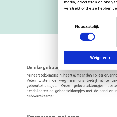
Blijf op
media, adverteren en analys
verstrekt of die ze hebben v
NIEUWSB
Toestemmingsselectie
Noodzakelijk
GEBOOR
Weigeren
Unieke geboorteklompjes
Mijneersteklompjes.nl heeft al meer dan 15 jaar ervarin
Velen wisten de weg naar ons bedrijf al te vi
geboorteklompjes. Onze geboorteklompjes best
beschilderen de geboorteklompjes met de hand en ind
geboortekaartje!