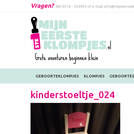
Vragen?
Bel
0314 - 324933
of e-mail
info@mijneerstek
GEBOORTEKLOMPJES
KLOMPJES
GEBOORTES
kinderstoeltje_024