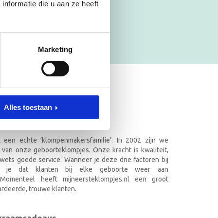
nformatie die u aan ze heeft
Marketing
ET NAAM
Alles toestaan
.nl in Doetinchem
it een echte ‘klompenmakersfamilie’. In 2002 zijn we
 van onze geboorteklompjes. Onze kracht is kwaliteit,
wets goede service. Wanneer je deze drie factoren bij
k je dat klanten bij elke geboorte weer aan
. Momenteel heeft mijneersteklompjes.nl een groot
rdeerde, trouwe klanten.