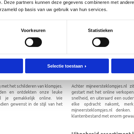
 de hoogte!
e. Deze partners kunnen deze gegevens combineren met andere i
[mc4wp_form id=”3182″]
erzameld op basis van uw gebruik van hun services.
RIEF
Voorkeuren
Statistieken
TEKLOMPJES EN KRAAMCADEAU M
Selectie toestaan
Over mijneersteklompjes
g met het schilderen van klompjes.
Achter mijneersteklompjes.nl z
nden en ontdekten onze leuke
gestart met het online verkopen
el je gemakkelijk online. We
snelheid, en uiteraard een ouder
ien gewenst in de stijl van het
elke opdracht nakomt, mer
mijneersteklompjes.nl denken
klantenbestand met enorm gewaa