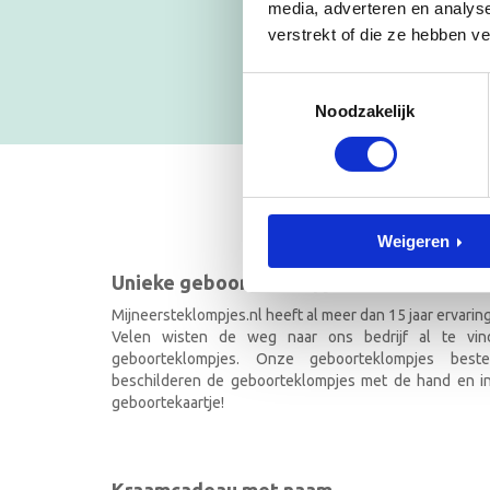
Blijf op
media, adverteren en analys
verstrekt of die ze hebben v
NIEUWSB
Toestemmingsselectie
Noodzakelijk
GEBOOR
Weigeren
Unieke geboorteklompjes
Mijneersteklompjes.nl heeft al meer dan 15 jaar ervarin
Velen wisten de weg naar ons bedrijf al te vi
geboorteklompjes. Onze geboorteklompjes best
beschilderen de geboorteklompjes met de hand en ind
geboortekaartje!