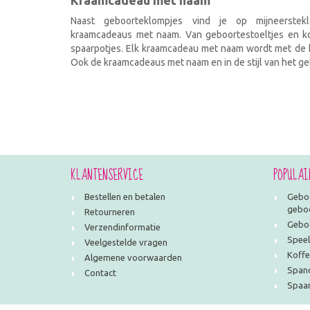
Kraamcadeau met naam
Naast geboorteklompjes vind je op mijneerstekl
kraamcadeaus met naam. Van geboortestoeltjes en kof
spaarpotjes. Elk kraamcadeau met naam wordt met de h
Ook de kraamcadeaus met naam en in de stijl van het geb
KLANTENSERVICE
POPULAI
Bestellen en betalen
Geboo
geboo
Retourneren
Geboo
Verzendinformatie
Speel
Veelgestelde vragen
Koffe
Algemene voorwaarden
Span
Contact
Spaar