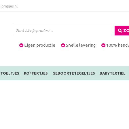
lompjes.nl
ZO
Eigen productie
Snelle levering
100% hand
TOELTJES
KOFFERTJES
GEBOORTETEGELTJES
BABYTEXTIEL