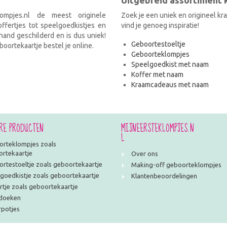
Uitgebreid assortiment
ompjes.nl de meest originele
Zoek je een uniek en origineel k
fertjes tot speelgoedkistjes en
vind je genoeg inspiratie!
and geschilderd en is dus uniek!
Geboortestoeltje
oortekaartje bestel je online.
Geboorteklompjes
Speelgoedkist met naam
Koffer met naam
Kraamcadeaus met naam
RE PRODUCTEN
MIJNEERSTEKLOMPJES.N
L
rteklompjes zoals
rtekaartje
Over ons
rtestoeltje zoals geboortekaartje
Making-off geboorteklompjes
goedkistje zoals geboortekaartje
Klantenbeoordelingen
rtje zoals geboortekaartje
doeken
potjes