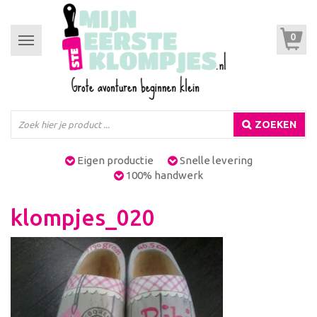
0
Toggle
navigation
ZOEKEN
Eigen productie
Snelle levering
100% handwerk
klompjes_020