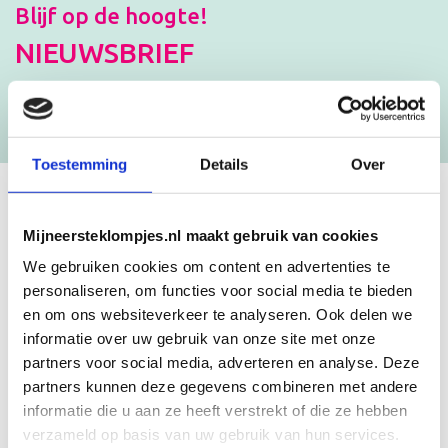
Blijf op de hoogte!
NIEUWSBRIEF
[mc4wp_form id=”3182″]
Toestemming
Details
Over
GEBOORTEKLOMPJES EN
Mijneersteklompjes.nl maakt gebruik van cookies
KRAAMCADEAU MET NAAM
We gebruiken cookies om content en advertenties te
personaliseren, om functies voor social media te bieden
en om ons websiteverkeer te analyseren. Ook delen we
Unieke geboorteklompjes
informatie over uw gebruik van onze site met onze
Mijneersteklompjes.nl heeft al meer dan 15 jaar ervaring met het
partners voor social media, adverteren en analyse. Deze
schilderen van klompjes. Velen wisten de weg naar ons bedrijf al te
partners kunnen deze gegevens combineren met andere
vinden en ontdekten onze leuke geboorteklompjes. Onze
geboorteklompjes bestel je gemakkelijk online. We beschilderen
informatie die u aan ze heeft verstrekt of die ze hebben
de geboorteklompjes met de hand en indien gewenst in de stijl van
verzameld op basis van uw gebruik van hun services.
het geboortekaartje!