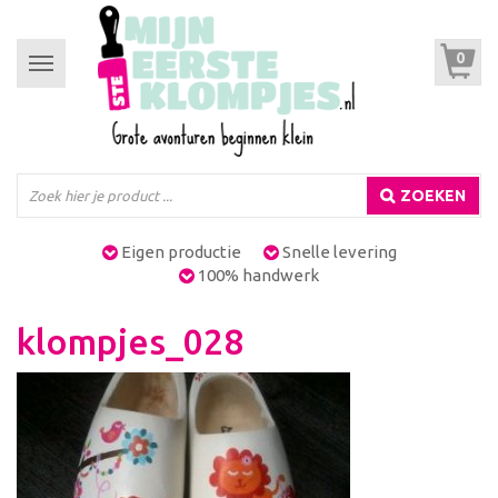
0
Toggle
navigation
ZOEKEN
Eigen productie
Snelle levering
100% handwerk
klompjes_028