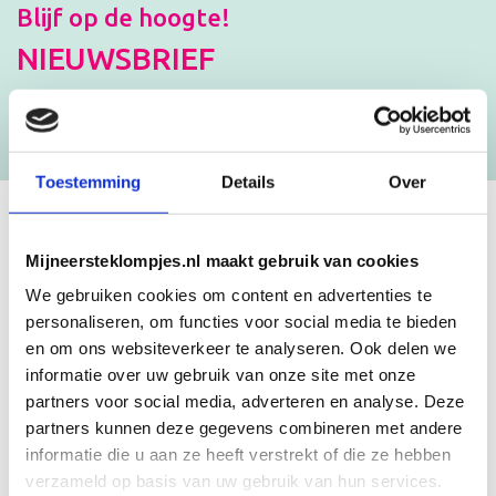
Blijf op de hoogte!
NIEUWSBRIEF
[mc4wp_form id=”3182″]
Toestemming
Details
Over
GEBOORTEKLOMPJES EN
Mijneersteklompjes.nl maakt gebruik van cookies
KRAAMCADEAU MET NAAM
We gebruiken cookies om content en advertenties te
personaliseren, om functies voor social media te bieden
en om ons websiteverkeer te analyseren. Ook delen we
Unieke geboorteklompjes
informatie over uw gebruik van onze site met onze
Mijneersteklompjes.nl heeft al meer dan 15 jaar ervaring met het
partners voor social media, adverteren en analyse. Deze
schilderen van klompjes. Velen wisten de weg naar ons bedrijf al te
partners kunnen deze gegevens combineren met andere
vinden en ontdekten onze leuke geboorteklompjes. Onze
geboorteklompjes bestel je gemakkelijk online. We beschilderen
informatie die u aan ze heeft verstrekt of die ze hebben
de geboorteklompjes met de hand en indien gewenst in de stijl van
verzameld op basis van uw gebruik van hun services.
het geboortekaartje!