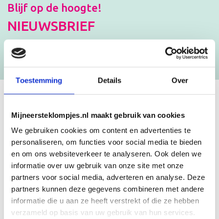
Blijf op de hoogte!
NIEUWSBRIEF
[mc4wp_form id=”3182″]
Toestemming
Details
Over
GEBOORTEKLOMPJES EN
Mijneersteklompjes.nl maakt gebruik van cookies
KRAAMCADEAU MET NAAM
We gebruiken cookies om content en advertenties te
personaliseren, om functies voor social media te bieden
en om ons websiteverkeer te analyseren. Ook delen we
Unieke geboorteklompjes
informatie over uw gebruik van onze site met onze
Mijneersteklompjes.nl heeft al meer dan 15 jaar ervaring met het
partners voor social media, adverteren en analyse. Deze
schilderen van klompjes. Velen wisten de weg naar ons bedrijf al te
partners kunnen deze gegevens combineren met andere
vinden en ontdekten onze leuke geboorteklompjes. Onze
geboorteklompjes bestel je gemakkelijk online. We beschilderen
informatie die u aan ze heeft verstrekt of die ze hebben
de geboorteklompjes met de hand en indien gewenst in de stijl van
verzameld op basis van uw gebruik van hun services.
het geboortekaartje!