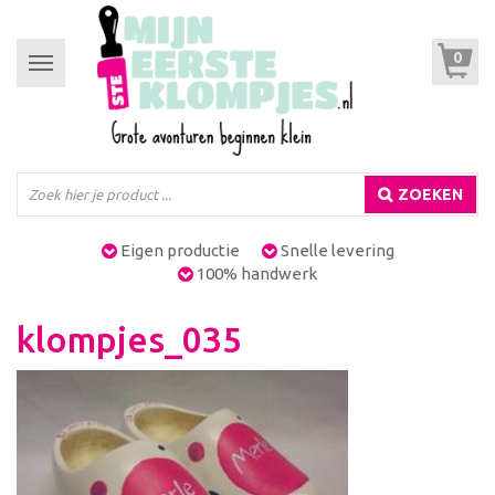
0
Toggle
navigation
ZOEKEN
Eigen productie
Snelle levering
100% handwerk
klompjes_035