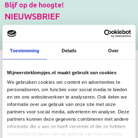
Blijf op de hoogte!
NIEUWSBRIEF
[mc4wp_form id=”3182″]
Toestemming
Details
Over
GEBOORTEKLOMPJES EN
Mijneersteklompjes.nl maakt gebruik van cookies
KRAAMCADEAU MET NAAM
We gebruiken cookies om content en advertenties te
personaliseren, om functies voor social media te bieden
en om ons websiteverkeer te analyseren. Ook delen we
Unieke geboorteklompjes
informatie over uw gebruik van onze site met onze
Mijneersteklompjes.nl heeft al meer dan 15 jaar ervaring met het
partners voor social media, adverteren en analyse. Deze
schilderen van klompjes. Velen wisten de weg naar ons bedrijf al te
partners kunnen deze gegevens combineren met andere
vinden en ontdekten onze leuke geboorteklompjes. Onze
geboorteklompjes bestel je gemakkelijk online. We beschilderen
informatie die u aan ze heeft verstrekt of die ze hebben
de geboorteklompjes met de hand en indien gewenst in de stijl van
verzameld op basis van uw gebruik van hun services.
het geboortekaartje!