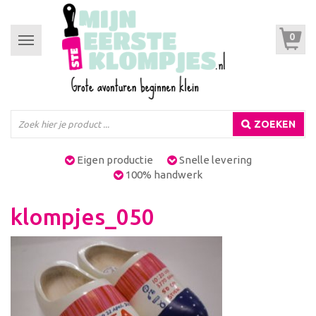
0
Toggle
navigation
ZOEKEN
Eigen productie
Snelle levering
100% handwerk
klompjes_050