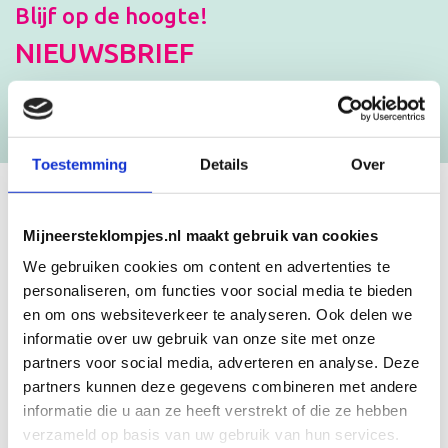
Blijf op de hoogte!
NIEUWSBRIEF
[mc4wp_form id=”3182″]
Toestemming
Details
Over
GEBOORTEKLOMPJES EN
Mijneersteklompjes.nl maakt gebruik van cookies
KRAAMCADEAU MET NAAM
We gebruiken cookies om content en advertenties te
personaliseren, om functies voor social media te bieden
en om ons websiteverkeer te analyseren. Ook delen we
Unieke geboorteklompjes
informatie over uw gebruik van onze site met onze
Mijneersteklompjes.nl heeft al meer dan 15 jaar ervaring met het
partners voor social media, adverteren en analyse. Deze
schilderen van klompjes. Velen wisten de weg naar ons bedrijf al te
partners kunnen deze gegevens combineren met andere
vinden en ontdekten onze leuke geboorteklompjes. Onze
geboorteklompjes bestel je gemakkelijk online. We beschilderen
informatie die u aan ze heeft verstrekt of die ze hebben
de geboorteklompjes met de hand en indien gewenst in de stijl van
verzameld op basis van uw gebruik van hun services.
het geboortekaartje!