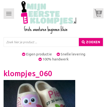
0
Toggle
navigation
ZOEKEN
Eigen productie
Snelle levering
100% handwerk
klompjes_060