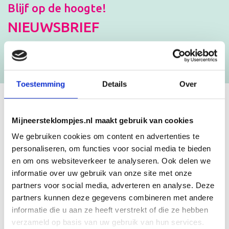
Blijf op de hoogte!
NIEUWSBRIEF
[mc4wp_form id=”3182″]
Toestemming
Details
Over
GEBOORTEKLOMPJES EN
Mijneersteklompjes.nl maakt gebruik van cookies
KRAAMCADEAU MET NAAM
We gebruiken cookies om content en advertenties te
personaliseren, om functies voor social media te bieden
en om ons websiteverkeer te analyseren. Ook delen we
Unieke geboorteklompjes
informatie over uw gebruik van onze site met onze
Mijneersteklompjes.nl heeft al meer dan 15 jaar ervaring met het
partners voor social media, adverteren en analyse. Deze
schilderen van klompjes. Velen wisten de weg naar ons bedrijf al te
partners kunnen deze gegevens combineren met andere
vinden en ontdekten onze leuke geboorteklompjes. Onze
geboorteklompjes bestel je gemakkelijk online. We beschilderen
informatie die u aan ze heeft verstrekt of die ze hebben
de geboorteklompjes met de hand en indien gewenst in de stijl van
verzameld op basis van uw gebruik van hun services.
het geboortekaartje!