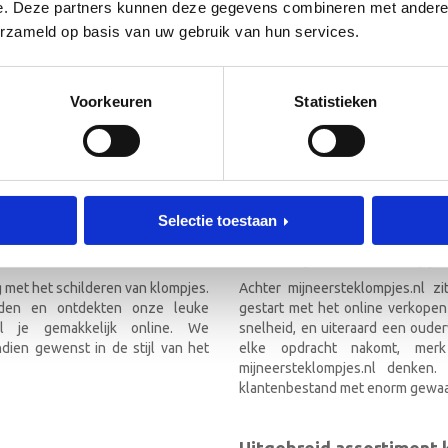
 de hoogte!
e. Deze partners kunnen deze gegevens combineren met andere i
[mc4wp_form id=”3182″]
erzameld op basis van uw gebruik van hun services.
RIEF
Voorkeuren
Statistieken
TEKLOMPJES EN KRAAMCADEAU M
Selectie toestaan
Over mijneersteklompjes
g met het schilderen van klompjes.
Achter mijneersteklompjes.nl z
nden en ontdekten onze leuke
gestart met het online verkopen
el je gemakkelijk online. We
snelheid, en uiteraard een ouder
ien gewenst in de stijl van het
elke opdracht nakomt, mer
mijneersteklompjes.nl denken
klantenbestand met enorm gewaa