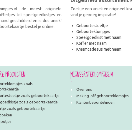
Uitgebreid assortiment
ompjes.nl de meest originele
Zoek je een uniek en origineel k
fertjes tot speelgoedkistjes en
vind je genoeg inspiratie!
and geschilderd en is dus uniek!
Geboortestoeltje
oortekaartje bestel je online.
Geboorteklompjes
Speelgoedkist met naam
Koffer met naam
Kraamcadeaus met naam
RE PRODUCTEN
MIJNEERSTEKLOMPJES.N
L
rteklompjes zoals
rtekaartje
Over ons
rtestoeltje zoals geboortekaartje
Making-off geboorteklompjes
goedkistje zoals geboortekaartje
Klantenbeoordelingen
rtje zoals geboortekaartje
doeken
potjes