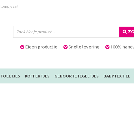
lompjes.nl
ZO
Eigen productie
Snelle levering
100% hand
TOELTJES
KOFFERTJES
GEBOORTETEGELTJES
BABYTEXTIEL