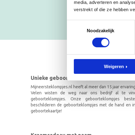
Blijf op
media, adverteren en analys
verstrekt of die ze hebben v
NIEUWSB
Toestemmingsselectie
Noodzakelijk
GEBOOR
Weigeren
Unieke geboorteklompjes
Mijneersteklompjes.nl heeft al meer dan 15 jaar ervarin
Velen wisten de weg naar ons bedrijf al te vi
geboorteklompjes. Onze geboorteklompjes best
beschilderen de geboorteklompjes met de hand en ind
geboortekaartje!