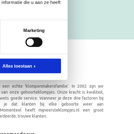
nformatie die u aan ze heeft
Marketing
ET NAAM
Alles toestaan
.nl in Doetinchem
it een echte ‘klompenmakersfamilie’. In 2002 zijn we
 van onze geboorteklompjes. Onze kracht is kwaliteit,
wets goede service. Wanneer je deze drie factoren bij
k je dat klanten bij elke geboorte weer aan
. Momenteel heeft mijneersteklompjes.nl een groot
rdeerde, trouwe klanten.