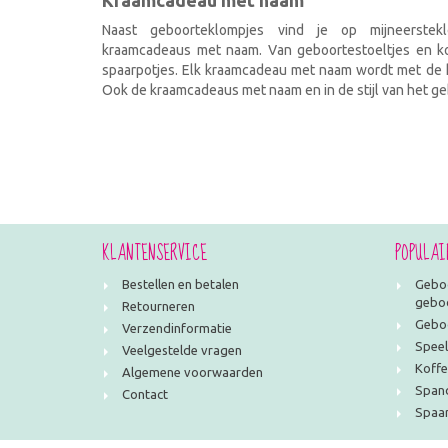
Kraamcadeau met naam
Naast geboorteklompjes vind je op mijneerstekl
kraamcadeaus met naam. Van geboortestoeltjes en kof
spaarpotjes. Elk kraamcadeau met naam wordt met de h
Ook de kraamcadeaus met naam en in de stijl van het geb
KLANTENSERVICE
POPULAI
Bestellen en betalen
Geboo
geboo
Retourneren
Geboo
Verzendinformatie
Speel
Veelgestelde vragen
Koffe
Algemene voorwaarden
Span
Contact
Spaar