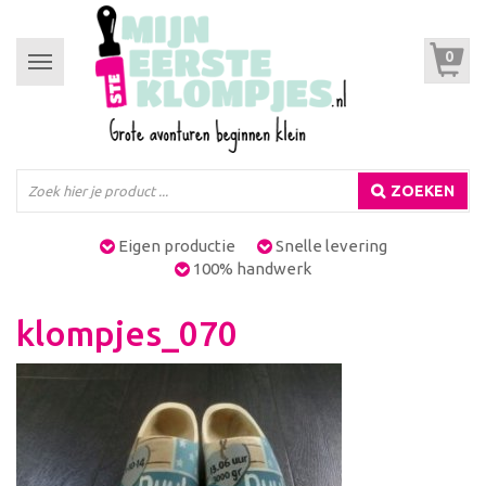
0
Toggle
navigation
ZOEKEN
Eigen productie
Snelle levering
100% handwerk
klompjes_070