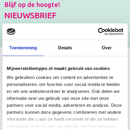
Blijf op de hoogte!
NIEUWSBRIEF
[mc4wp_form id=”3182″]
Toestemming
Details
Over
GEBOORTEKLOMPJES EN
Mijneersteklompjes.nl maakt gebruik van cookies
KRAAMCADEAU MET NAAM
We gebruiken cookies om content en advertenties te
personaliseren, om functies voor social media te bieden
en om ons websiteverkeer te analyseren. Ook delen we
Unieke geboorteklompjes
informatie over uw gebruik van onze site met onze
Mijneersteklompjes.nl heeft al meer dan 15 jaar ervaring met het
partners voor social media, adverteren en analyse. Deze
schilderen van klompjes. Velen wisten de weg naar ons bedrijf al te
partners kunnen deze gegevens combineren met andere
vinden en ontdekten onze leuke geboorteklompjes. Onze
geboorteklompjes bestel je gemakkelijk online. We beschilderen
informatie die u aan ze heeft verstrekt of die ze hebben
de geboorteklompjes met de hand en indien gewenst in de stijl van
verzameld op basis van uw gebruik van hun services.
het geboortekaartje!