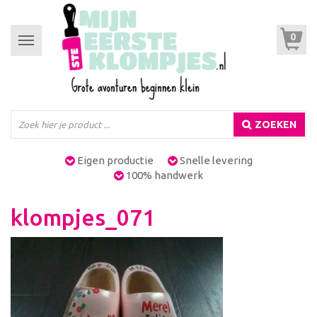
0
Toggle
navigation
ZOEKEN
Eigen productie
Snelle levering
100% handwerk
klompjes_071