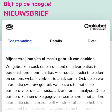
Blijf op de hoogte!
NIEUWSBRIEF
[mc4wp_form id=”3182″]
Toestemming
Details
Over
GEBOORTEKLOMPJES EN
Mijneersteklompjes.nl maakt gebruik van cookies
KRAAMCADEAU MET NAAM
We gebruiken cookies om content en advertenties te
personaliseren, om functies voor social media te bieden
en om ons websiteverkeer te analyseren. Ook delen we
Unieke geboorteklompjes
informatie over uw gebruik van onze site met onze
Mijneersteklompjes.nl heeft al meer dan 15 jaar ervaring met het
partners voor social media, adverteren en analyse. Deze
schilderen van klompjes. Velen wisten de weg naar ons bedrijf al te
partners kunnen deze gegevens combineren met andere
vinden en ontdekten onze leuke geboorteklompjes. Onze
geboorteklompjes bestel je gemakkelijk online. We beschilderen
informatie die u aan ze heeft verstrekt of die ze hebben
de geboorteklompjes met de hand en indien gewenst in de stijl van
verzameld op basis van uw gebruik van hun services.
het geboortekaartje!