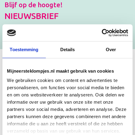
Blijf op de hoogte!
NIEUWSBRIEF
[mc4wp_form id=”3182″]
Toestemming
Details
Over
GEBOORTEKLOMPJES EN
Mijneersteklompjes.nl maakt gebruik van cookies
KRAAMCADEAU MET NAAM
We gebruiken cookies om content en advertenties te
personaliseren, om functies voor social media te bieden
en om ons websiteverkeer te analyseren. Ook delen we
Unieke geboorteklompjes
informatie over uw gebruik van onze site met onze
Mijneersteklompjes.nl heeft al meer dan 15 jaar ervaring met het
partners voor social media, adverteren en analyse. Deze
schilderen van klompjes. Velen wisten de weg naar ons bedrijf al te
partners kunnen deze gegevens combineren met andere
vinden en ontdekten onze leuke geboorteklompjes. Onze
geboorteklompjes bestel je gemakkelijk online. We beschilderen
informatie die u aan ze heeft verstrekt of die ze hebben
de geboorteklompjes met de hand en indien gewenst in de stijl van
verzameld op basis van uw gebruik van hun services.
het geboortekaartje!