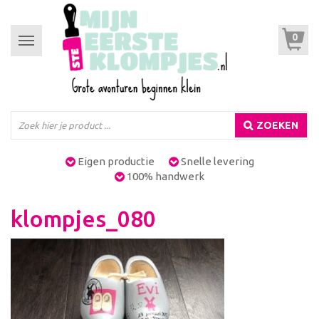
0
Toggle
navigation
ZOEKEN
Eigen productie
Snelle levering
100% handwerk
klompjes_080