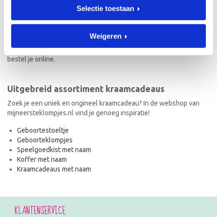
Selectie toestaan
Naast geboorteklompjes vind je op mijneersteklompjes.nl de meest
originele kraamcadeaus met naam. Van geboortestoeltjes en
koffertjes tot speelgoedkistjes en spaarpotjes. Elk kraamcadeau
Weigeren
met naam wordt met de hand geschilderd en is dus uniek! Ook de
kraamcadeaus met naam en in de stijl van het geboortekaartje
bestel je online.
Uitgebreid assortiment kraamcadeaus
Zoek je een uniek en origineel kraamcadeau? In de webshop van
mijneersteklompjes.nl vind je genoeg inspiratie!
Geboortestoeltje
Geboorteklompjes
Speelgoedkist met naam
Koffer met naam
Kraamcadeaus met naam
KLANTENSERVICE