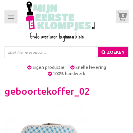
0
Toggle
navigation
ZOEKEN
Eigen productie
Snelle levering
100% handwerk
geboortekoffer_02