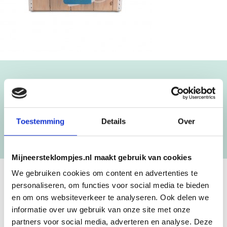
Blijf op de hoogte!
NIEUWSBRIEF
Toestemming
Details
Over
[mc4wp_form id=”3182″]
Mijneersteklompjes.nl maakt gebruik van cookies
We gebruiken cookies om content en advertenties te
personaliseren, om functies voor social media te bieden
GEBOORTEKLOMPJES EN
en om ons websiteverkeer te analyseren. Ook delen we
KRAAMCADEAU MET NAAM
informatie over uw gebruik van onze site met onze
partners voor social media, adverteren en analyse. Deze