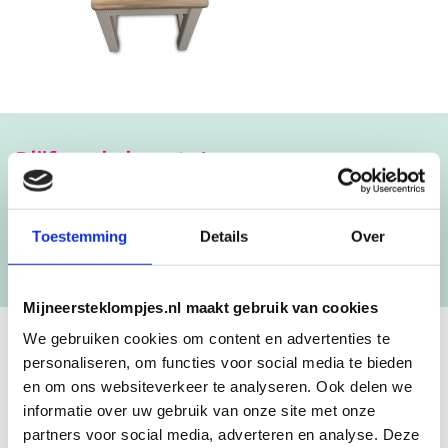
Blijf op de hoogte!
NIEUWSBRIEF
Toestemming
Details
Over
[mc4wp_form id=”3182″]
Mijneersteklompjes.nl maakt gebruik van cookies
We gebruiken cookies om content en advertenties te
personaliseren, om functies voor social media te bieden
GEBOORTEKLOMPJES EN
en om ons websiteverkeer te analyseren. Ook delen we
KRAAMCADEAU MET NAAM
informatie over uw gebruik van onze site met onze
partners voor social media, adverteren en analyse. Deze