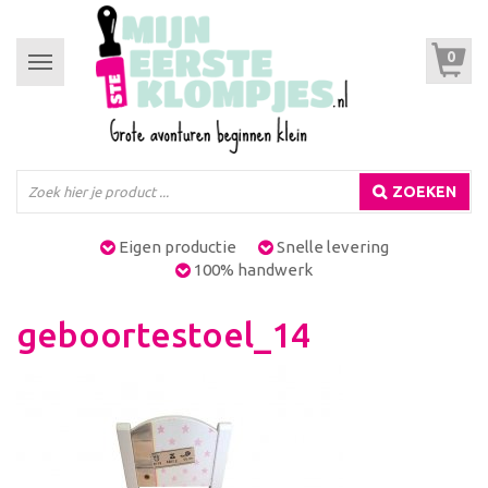
0
Toggle
navigation
ZOEKEN
Eigen productie
Snelle levering
100% handwerk
geboortestoel_14