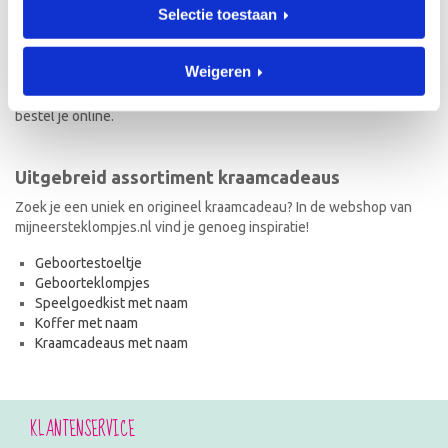
Selectie toestaan
Naast geboorteklompjes vind je op mijneersteklompjes.nl de meest
originele kraamcadeaus met naam. Van geboortestoeltjes en
koffertjes tot speelgoedkistjes en spaarpotjes. Elk kraamcadeau
Weigeren
met naam wordt met de hand geschilderd en is dus uniek! Ook de
kraamcadeaus met naam en in de stijl van het geboortekaartje
bestel je online.
Uitgebreid assortiment kraamcadeaus
Zoek je een uniek en origineel kraamcadeau? In de webshop van
mijneersteklompjes.nl vind je genoeg inspiratie!
Geboortestoeltje
Geboorteklompjes
Speelgoedkist met naam
Koffer met naam
Kraamcadeaus met naam
KLANTENSERVICE