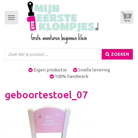
0
Toggle
navigation
ZOEKEN
Eigen productie
Snelle levering
100% handwerk
geboortestoel_07