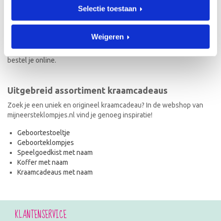
Selectie toestaan
Naast geboorteklompjes vind je op mijneersteklompjes.nl de meest
originele kraamcadeaus met naam. Van geboortestoeltjes en
koffertjes tot speelgoedkistjes en spaarpotjes. Elk kraamcadeau
Weigeren
met naam wordt met de hand geschilderd en is dus uniek! Ook de
kraamcadeaus met naam en in de stijl van het geboortekaartje
bestel je online.
Uitgebreid assortiment kraamcadeaus
Zoek je een uniek en origineel kraamcadeau? In de webshop van
mijneersteklompjes.nl vind je genoeg inspiratie!
Geboortestoeltje
Geboorteklompjes
Speelgoedkist met naam
Koffer met naam
Kraamcadeaus met naam
KLANTENSERVICE