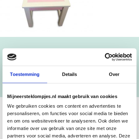
Blijf op de hoogte!
NIEUWSBRIEF
Toestemming
Details
Over
[mc4wp_form id=”3182″]
Mijneersteklompjes.nl maakt gebruik van cookies
We gebruiken cookies om content en advertenties te
personaliseren, om functies voor social media te bieden
GEBOORTEKLOMPJES EN
en om ons websiteverkeer te analyseren. Ook delen we
KRAAMCADEAU MET NAAM
informatie over uw gebruik van onze site met onze
partners voor social media, adverteren en analyse. Deze