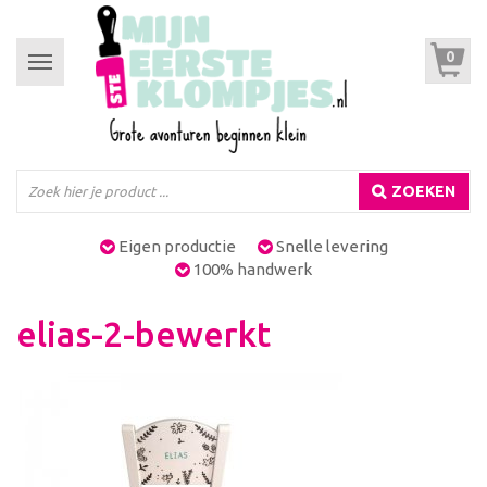
0
Toggle
navigation
ZOEKEN
Eigen productie
Snelle levering
100% handwerk
elias-2-bewerkt