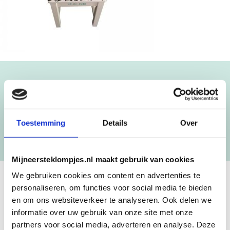
Blijf op de hoogte!
NIEUWSBRIEF
Toestemming
Details
Over
[mc4wp_form id=”3182″]
Mijneersteklompjes.nl maakt gebruik van cookies
We gebruiken cookies om content en advertenties te
personaliseren, om functies voor social media te bieden
GEBOORTEKLOMPJES EN
en om ons websiteverkeer te analyseren. Ook delen we
KRAAMCADEAU MET NAAM
informatie over uw gebruik van onze site met onze
partners voor social media, adverteren en analyse. Deze