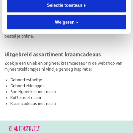
Selectie toestaan
Naast geboorteklompjes vind je op mijneersteklompjes.nl de meest
originele kraamcadeaus met naam. Van geboortestoeltjes en
koffertjes tot speelgoedkistjes en spaarpotjes. Elk kraamcadeau
Weigeren
met naam wordt met de hand geschilderd en is dus uniek! Ook de
kraamcadeaus met naam en in de stijl van het geboortekaartje
bestel je online.
Uitgebreid assortiment kraamcadeaus
Zoek je een uniek en origineel kraamcadeau? In de webshop van
mijneersteklompjes.nl vind je genoeg inspiratie!
Geboortestoeltje
Geboorteklompjes
Speelgoedkist met naam
Koffer met naam
Kraamcadeaus met naam
KLANTENSERVICE