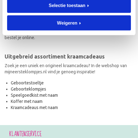
Selectie toestaan
Naast geboorteklompjes vind je op mijneersteklompjes.nl de meest
originele kraamcadeaus met naam. Van geboortestoeltjes en
koffertjes tot speelgoedkistjes en spaarpotjes. Elk kraamcadeau
Weigeren
met naam wordt met de hand geschilderd en is dus uniek! Ook de
kraamcadeaus met naam en in de stijl van het geboortekaartje
bestel je online.
Uitgebreid assortiment kraamcadeaus
Zoek je een uniek en origineel kraamcadeau? In de webshop van
mijneersteklompjes.nl vind je genoeg inspiratie!
Geboortestoeltje
Geboorteklompjes
Speelgoedkist met naam
Koffer met naam
Kraamcadeaus met naam
KLANTENSERVICE