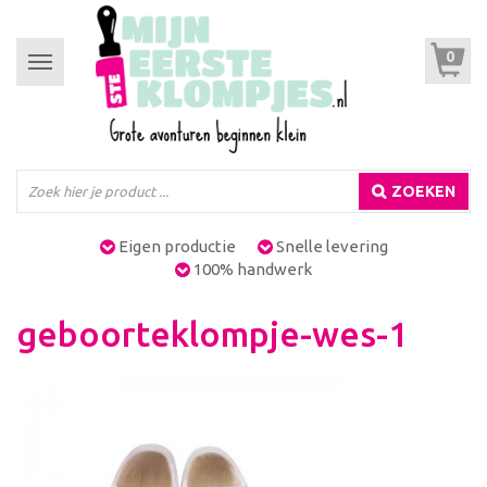
0
Toggle
navigation
ZOEKEN
Eigen productie
Snelle levering
100% handwerk
geboorteklompje-wes-1