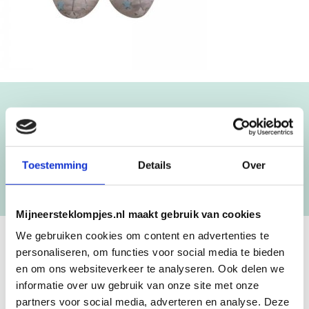
Blijf op de hoogte!
NIEUWSBRIEF
Toestemming
Details
Over
[mc4wp_form id=”3182″]
Mijneersteklompjes.nl maakt gebruik van cookies
We gebruiken cookies om content en advertenties te
personaliseren, om functies voor social media te bieden
GEBOORTEKLOMPJES EN
en om ons websiteverkeer te analyseren. Ook delen we
KRAAMCADEAU MET NAAM
informatie over uw gebruik van onze site met onze
partners voor social media, adverteren en analyse. Deze