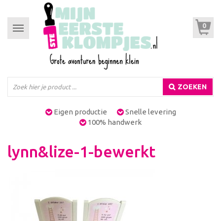
0
Toggle
navigation
ZOEKEN
Eigen productie
Snelle levering
100% handwerk
lynn&lize-1-bewerkt