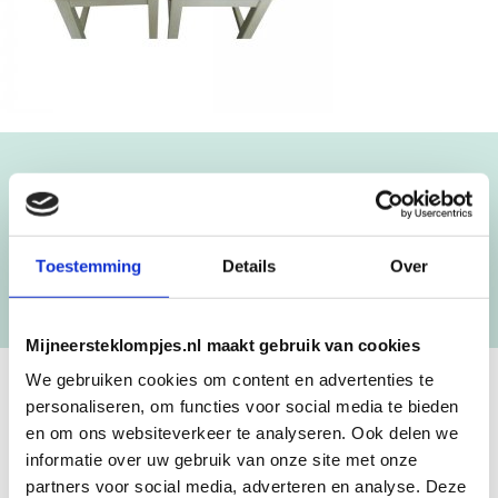
Blijf op de hoogte!
NIEUWSBRIEF
Toestemming
Details
Over
[mc4wp_form id=”3182″]
Mijneersteklompjes.nl maakt gebruik van cookies
We gebruiken cookies om content en advertenties te
personaliseren, om functies voor social media te bieden
GEBOORTEKLOMPJES EN
en om ons websiteverkeer te analyseren. Ook delen we
KRAAMCADEAU MET NAAM
informatie over uw gebruik van onze site met onze
partners voor social media, adverteren en analyse. Deze