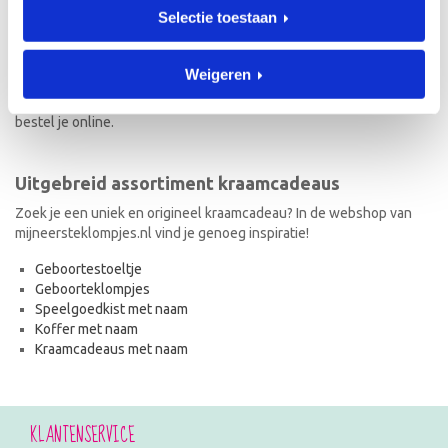
Selectie toestaan
Naast geboorteklompjes vind je op mijneersteklompjes.nl de meest
originele kraamcadeaus met naam. Van geboortestoeltjes en
koffertjes tot speelgoedkistjes en spaarpotjes. Elk kraamcadeau
Weigeren
met naam wordt met de hand geschilderd en is dus uniek! Ook de
kraamcadeaus met naam en in de stijl van het geboortekaartje
bestel je online.
Uitgebreid assortiment kraamcadeaus
Zoek je een uniek en origineel kraamcadeau? In de webshop van
mijneersteklompjes.nl vind je genoeg inspiratie!
Geboortestoeltje
Geboorteklompjes
Speelgoedkist met naam
Koffer met naam
Kraamcadeaus met naam
KLANTENSERVICE