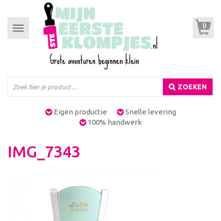
0
Toggle
navigation
ZOEKEN
Eigen productie
Snelle levering
100% handwerk
IMG_7343