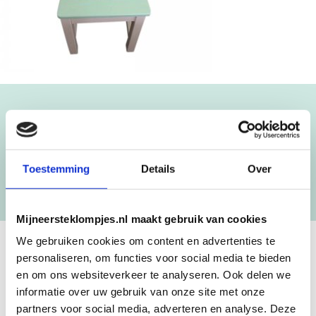
Blijf op de hoogte!
NIEUWSBRIEF
Toestemming
Details
Over
[mc4wp_form id=”3182″]
Mijneersteklompjes.nl maakt gebruik van cookies
We gebruiken cookies om content en advertenties te
personaliseren, om functies voor social media te bieden
GEBOORTEKLOMPJES EN
en om ons websiteverkeer te analyseren. Ook delen we
KRAAMCADEAU MET NAAM
informatie over uw gebruik van onze site met onze
partners voor social media, adverteren en analyse. Deze