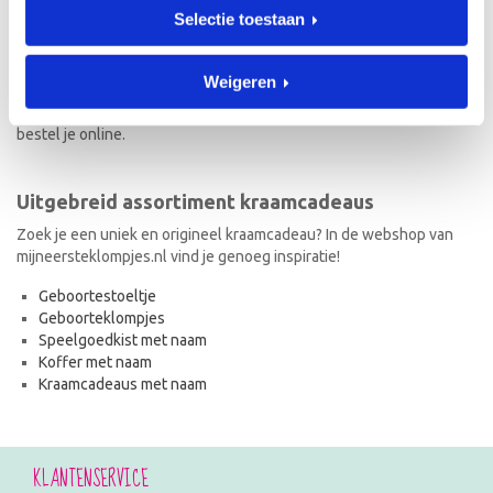
Selectie toestaan
Naast geboorteklompjes vind je op mijneersteklompjes.nl de meest
originele kraamcadeaus met naam. Van geboortestoeltjes en
koffertjes tot speelgoedkistjes en spaarpotjes. Elk kraamcadeau
Weigeren
met naam wordt met de hand geschilderd en is dus uniek! Ook de
kraamcadeaus met naam en in de stijl van het geboortekaartje
bestel je online.
Uitgebreid assortiment kraamcadeaus
Zoek je een uniek en origineel kraamcadeau? In de webshop van
mijneersteklompjes.nl vind je genoeg inspiratie!
Geboortestoeltje
Geboorteklompjes
Speelgoedkist met naam
Koffer met naam
Kraamcadeaus met naam
KLANTENSERVICE