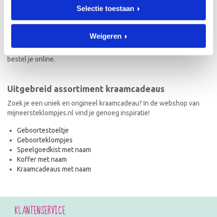
Selectie toestaan
Naast geboorteklompjes vind je op mijneersteklompjes.nl de meest
originele kraamcadeaus met naam. Van geboortestoeltjes en
koffertjes tot speelgoedkistjes en spaarpotjes. Elk kraamcadeau
Weigeren
met naam wordt met de hand geschilderd en is dus uniek! Ook de
kraamcadeaus met naam en in de stijl van het geboortekaartje
bestel je online.
Uitgebreid assortiment kraamcadeaus
Zoek je een uniek en origineel kraamcadeau? In de webshop van
mijneersteklompjes.nl vind je genoeg inspiratie!
Geboortestoeltje
Geboorteklompjes
Speelgoedkist met naam
Koffer met naam
Kraamcadeaus met naam
KLANTENSERVICE