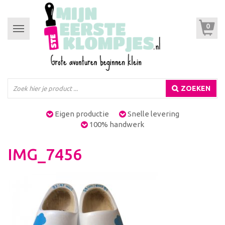
0
Toggle
navigation
ZOEKEN
Eigen productie
Snelle levering
100% handwerk
IMG_7456