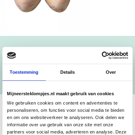
Blijf op de hoogte!
NIEUWSBRIEF
Toestemming
Details
Over
[mc4wp_form id=”3182″]
Mijneersteklompjes.nl maakt gebruik van cookies
We gebruiken cookies om content en advertenties te
personaliseren, om functies voor social media te bieden
GEBOORTEKLOMPJES EN
en om ons websiteverkeer te analyseren. Ook delen we
KRAAMCADEAU MET NAAM
informatie over uw gebruik van onze site met onze
partners voor social media, adverteren en analyse. Deze