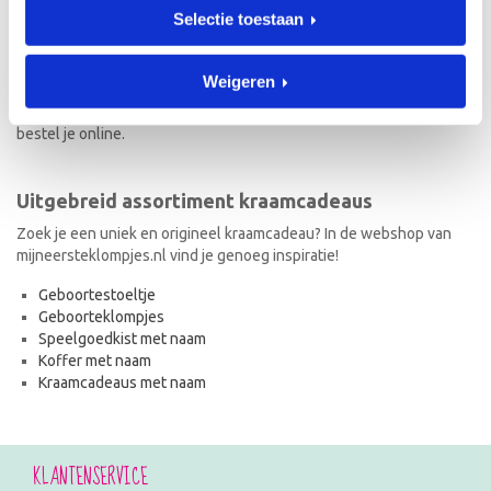
Selectie toestaan
Naast geboorteklompjes vind je op mijneersteklompjes.nl de meest
originele kraamcadeaus met naam. Van geboortestoeltjes en
koffertjes tot speelgoedkistjes en spaarpotjes. Elk kraamcadeau
Weigeren
met naam wordt met de hand geschilderd en is dus uniek! Ook de
kraamcadeaus met naam en in de stijl van het geboortekaartje
bestel je online.
Uitgebreid assortiment kraamcadeaus
Zoek je een uniek en origineel kraamcadeau? In de webshop van
mijneersteklompjes.nl vind je genoeg inspiratie!
Geboortestoeltje
Geboorteklompjes
Speelgoedkist met naam
Koffer met naam
Kraamcadeaus met naam
KLANTENSERVICE