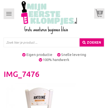
0
Toggle
navigation
ZOEKEN
Eigen productie
Snelle levering
100% handwerk
IMG_7476