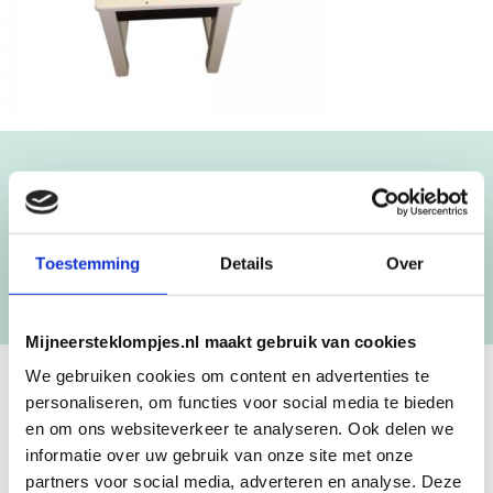
Blijf op de hoogte!
NIEUWSBRIEF
Toestemming
Details
Over
[mc4wp_form id=”3182″]
Mijneersteklompjes.nl maakt gebruik van cookies
We gebruiken cookies om content en advertenties te
personaliseren, om functies voor social media te bieden
GEBOORTEKLOMPJES EN
en om ons websiteverkeer te analyseren. Ook delen we
KRAAMCADEAU MET NAAM
informatie over uw gebruik van onze site met onze
partners voor social media, adverteren en analyse. Deze