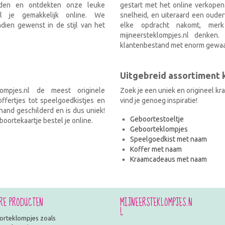
nden en ontdekten onze leuke
gestart met het online verkopen
el je gemakkelijk online. We
snelheid, en uiteraard een ouder
ien gewenst in de stijl van het
elke opdracht nakomt, mer
mijneersteklompjes.nl denken
klantenbestand met enorm gewaa
Uitgebreid assortiment
ompjes.nl de meest originele
Zoek je een uniek en origineel k
fertjes tot speelgoedkistjes en
vind je genoeg inspiratie!
and geschilderd en is dus uniek!
Geboortestoeltje
oortekaartje bestel je online.
Geboorteklompjes
Speelgoedkist met naam
Koffer met naam
Kraamcadeaus met naam
RE PRODUCTEN
MIJNEERSTEKLOMPJES.N
L
rteklompjes zoals