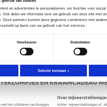
t gebruik van cookies
ent en advertenties te personaliseren, om functies voor social
. Ook delen we informatie over uw gebruik van onze site met on
e. Deze partners kunnen deze gegevens combineren met andere i
erzameld op basis van uw gebruik van hun services.
 de hoogte!
[mc4wp_form id=”3182″]
Voorkeuren
Statistieken
RIEF
Selectie toestaan
TEKLOMPJES EN KRAAMCADEAU M
Over mijneersteklompjes
g met het schilderen van klompjes.
Achter mijneersteklompjes.nl z