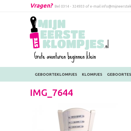
Vragen?
Bel
0314 - 324933
of e-mail
info@mijneerstek
GEBOORTEKLOMPJES
KLOMPJES
GEBOORTES
IMG_7644