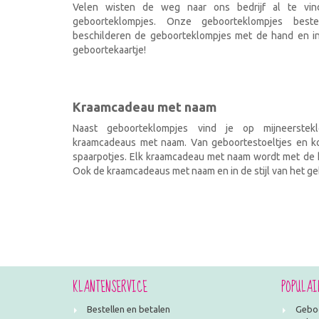
Velen wisten de weg naar ons bedrijf al te vi
geboorteklompjes. Onze geboorteklompjes best
beschilderen de geboorteklompjes met de hand en ind
geboortekaartje!
Kraamcadeau met naam
Naast geboorteklompjes vind je op mijneerstekl
kraamcadeaus met naam. Van geboortestoeltjes en kof
spaarpotjes. Elk kraamcadeau met naam wordt met de h
Ook de kraamcadeaus met naam en in de stijl van het geb
KLANTENSERVICE
POPULAI
Bestellen en betalen
Geboo