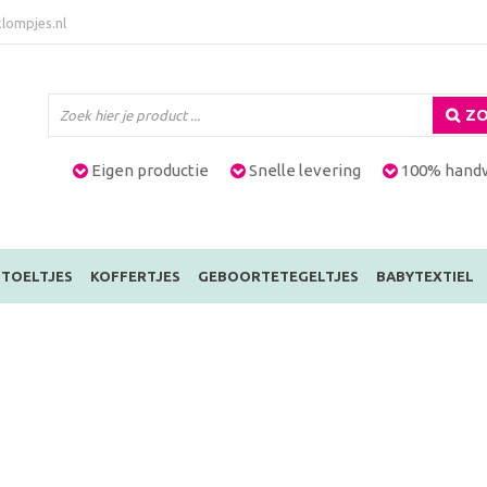
lompjes.nl
ZO
Eigen productie
Snelle levering
100% hand
TOELTJES
KOFFERTJES
GEBOORTETEGELTJES
BABYTEXTIEL