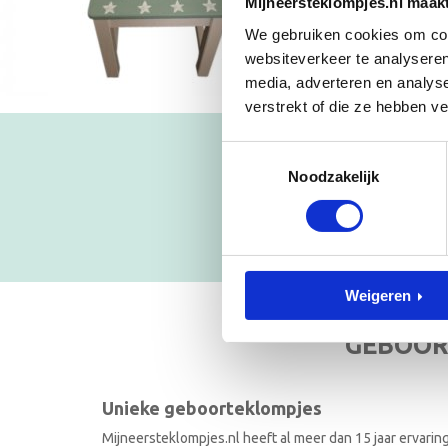
Mijneersteklompjes.nl maak
We gebruiken cookies om cont
websiteverkeer te analyseren
media, adverteren en analys
verstrekt of die ze hebben v
Toestemmingsselectie
Blijf op
Noodzakelijk
NIEUWSB
Weigeren
GEBOOR
Unieke geboorteklompjes
Mijneersteklompjes.nl heeft al meer dan 15 jaar ervarin