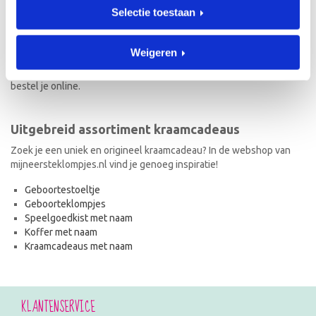
Selectie toestaan
Naast geboorteklompjes vind je op mijneersteklompjes.nl de meest
originele kraamcadeaus met naam. Van geboortestoeltjes en
koffertjes tot speelgoedkistjes en spaarpotjes. Elk kraamcadeau
Weigeren
met naam wordt met de hand geschilderd en is dus uniek! Ook de
kraamcadeaus met naam en in de stijl van het geboortekaartje
bestel je online.
Uitgebreid assortiment kraamcadeaus
Zoek je een uniek en origineel kraamcadeau? In de webshop van
mijneersteklompjes.nl vind je genoeg inspiratie!
Geboortestoeltje
Geboorteklompjes
Speelgoedkist met naam
Koffer met naam
Kraamcadeaus met naam
KLANTENSERVICE