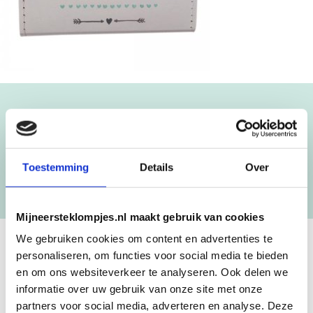
Blijf op de hoogte!
NIEUWSBRIEF
Toestemming
Details
Over
[mc4wp_form id=”3182″]
Mijneersteklompjes.nl maakt gebruik van cookies
We gebruiken cookies om content en advertenties te
personaliseren, om functies voor social media te bieden
GEBOORTEKLOMPJES EN
en om ons websiteverkeer te analyseren. Ook delen we
KRAAMCADEAU MET NAAM
informatie over uw gebruik van onze site met onze
partners voor social media, adverteren en analyse. Deze