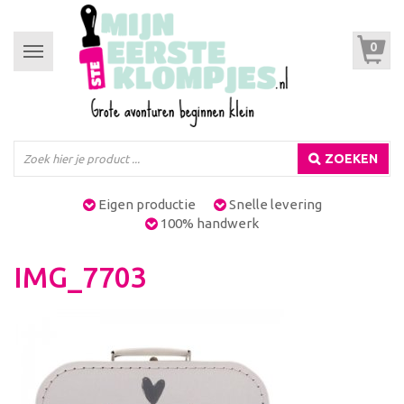
0
Toggle
navigation
ZOEKEN
Eigen productie
Snelle levering
100% handwerk
IMG_7703