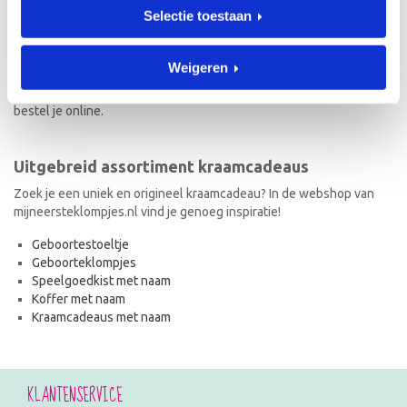
Selectie toestaan
Naast geboorteklompjes vind je op mijneersteklompjes.nl de meest
originele kraamcadeaus met naam. Van geboortestoeltjes en
koffertjes tot speelgoedkistjes en spaarpotjes. Elk kraamcadeau
Weigeren
met naam wordt met de hand geschilderd en is dus uniek! Ook de
kraamcadeaus met naam en in de stijl van het geboortekaartje
bestel je online.
Uitgebreid assortiment kraamcadeaus
Zoek je een uniek en origineel kraamcadeau? In de webshop van
mijneersteklompjes.nl vind je genoeg inspiratie!
Geboortestoeltje
Geboorteklompjes
Speelgoedkist met naam
Koffer met naam
Kraamcadeaus met naam
KLANTENSERVICE