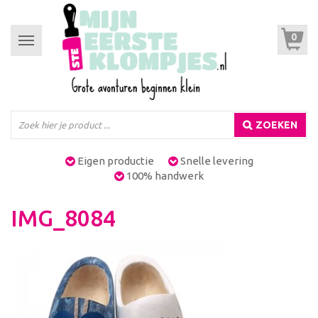
0
Toggle
navigation
ZOEKEN
Eigen productie
Snelle levering
100% handwerk
IMG_8084