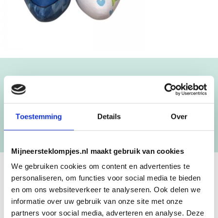
Blijf op de hoogte!
NIEUWSBRIEF
Toestemming
Details
Over
[mc4wp_form id=”3182″]
Mijneersteklompjes.nl maakt gebruik van cookies
We gebruiken cookies om content en advertenties te
personaliseren, om functies voor social media te bieden
GEBOORTEKLOMPJES EN
en om ons websiteverkeer te analyseren. Ook delen we
KRAAMCADEAU MET NAAM
informatie over uw gebruik van onze site met onze
partners voor social media, adverteren en analyse. Deze