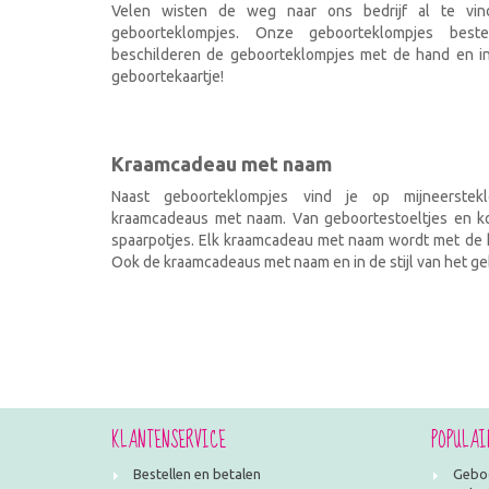
Velen wisten de weg naar ons bedrijf al te vi
geboorteklompjes. Onze geboorteklompjes best
beschilderen de geboorteklompjes met de hand en ind
geboortekaartje!
Kraamcadeau met naam
Naast geboorteklompjes vind je op mijneerstekl
kraamcadeaus met naam. Van geboortestoeltjes en kof
spaarpotjes. Elk kraamcadeau met naam wordt met de h
Ook de kraamcadeaus met naam en in de stijl van het geb
KLANTENSERVICE
POPULAI
Bestellen en betalen
Geboo