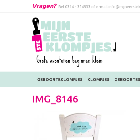
Vragen?
Bel
0314 - 324933
of e-mail
info@mijneerstek
GEBOORTEKLOMPJES
KLOMPJES
GEBOORTES
IMG_8146