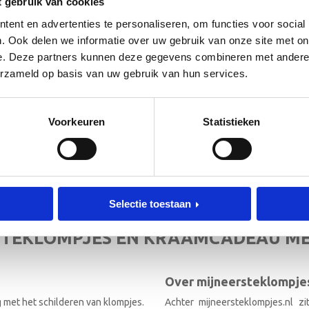
t gebruik van cookies
ent en advertenties te personaliseren, om functies voor social
. Ook delen we informatie over uw gebruik van onze site met on
e. Deze partners kunnen deze gegevens combineren met andere i
erzameld op basis van uw gebruik van hun services.
 de hoogte!
[mc4wp_form id=”3182″]
Voorkeuren
Statistieken
RIEF
Selectie toestaan
TEKLOMPJES EN KRAAMCADEAU M
Over mijneersteklompjes
g met het schilderen van klompjes.
Achter mijneersteklompjes.nl z