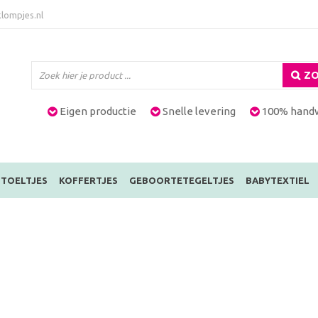
lompjes.nl
ZO
Eigen productie
Snelle levering
100% hand
TOELTJES
KOFFERTJES
GEBOORTETEGELTJES
BABYTEXTIEL