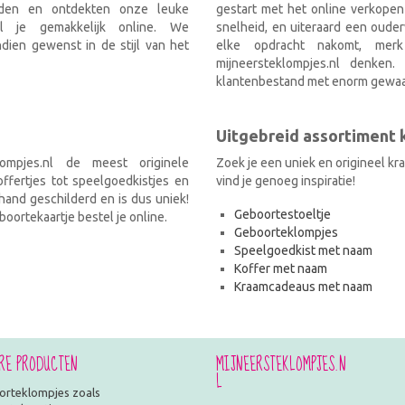
nden en ontdekten onze leuke
gestart met het online verkopen
el je gemakkelijk online. We
snelheid, en uiteraard een ouder
ien gewenst in de stijl van het
elke opdracht nakomt, mer
mijneersteklompjes.nl denken
klantenbestand met enorm gewaa
Uitgebreid assortiment
ompjes.nl de meest originele
Zoek je een uniek en origineel k
fertjes tot speelgoedkistjes en
vind je genoeg inspiratie!
and geschilderd en is dus uniek!
Geboortestoeltje
oortekaartje bestel je online.
Geboorteklompjes
Speelgoedkist met naam
Koffer met naam
Kraamcadeaus met naam
RE PRODUCTEN
MIJNEERSTEKLOMPJES.N
L
rteklompjes zoals