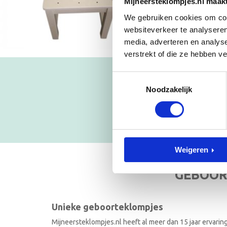
Mijneersteklompjes.nl maak
We gebruiken cookies om cont
websiteverkeer te analyseren
media, adverteren en analys
verstrekt of die ze hebben v
Toestemmingsselectie
Blijf op
Noodzakelijk
NIEUWSB
Weigeren
GEBOOR
Unieke geboorteklompjes
Mijneersteklompjes.nl heeft al meer dan 15 jaar ervarin