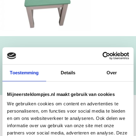
Blijf op de hoogte!
NIEUWSBRIEF
Toestemming
Details
Over
[mc4wp_form id=”3182″]
Mijneersteklompjes.nl maakt gebruik van cookies
We gebruiken cookies om content en advertenties te
personaliseren, om functies voor social media te bieden
GEBOORTEKLOMPJES EN
en om ons websiteverkeer te analyseren. Ook delen we
KRAAMCADEAU MET NAAM
informatie over uw gebruik van onze site met onze
partners voor social media, adverteren en analyse. Deze