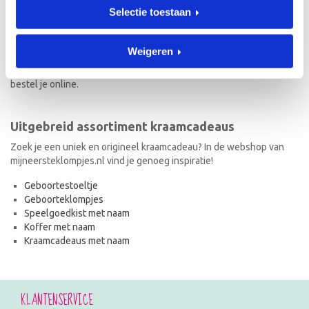
Selectie toestaan
Naast geboorteklompjes vind je op mijneersteklompjes.nl de meest
originele kraamcadeaus met naam. Van geboortestoeltjes en
koffertjes tot speelgoedkistjes en spaarpotjes. Elk kraamcadeau
Weigeren
met naam wordt met de hand geschilderd en is dus uniek! Ook de
kraamcadeaus met naam en in de stijl van het geboortekaartje
bestel je online.
Uitgebreid assortiment kraamcadeaus
Zoek je een uniek en origineel kraamcadeau? In de webshop van
mijneersteklompjes.nl vind je genoeg inspiratie!
Geboortestoeltje
Geboorteklompjes
Speelgoedkist met naam
Koffer met naam
Kraamcadeaus met naam
KLANTENSERVICE