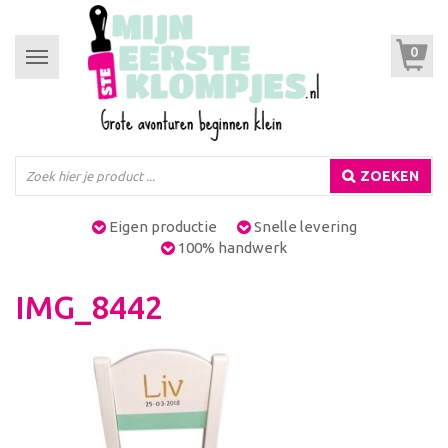
0
Toggle
navigation
ZOEKEN
Eigen productie
Snelle levering
100% handwerk
IMG_8442