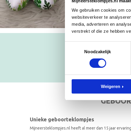
Mijneersteklompjes.nl maak
We gebruiken cookies om cont
websiteverkeer te analyseren
media, adverteren en analys
verstrekt of die ze hebben v
Toestemmingsselectie
Blijf op
Noodzakelijk
NIEUWSB
Weigeren
GEBOOR
Unieke geboorteklompjes
Mijneersteklompjes.nl heeft al meer dan 15 jaar ervarin