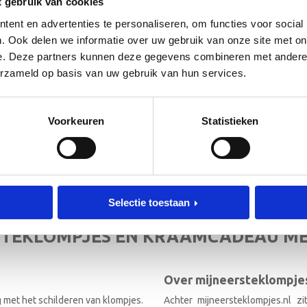
t gebruik van cookies
ent en advertenties te personaliseren, om functies voor social
. Ook delen we informatie over uw gebruik van onze site met on
e. Deze partners kunnen deze gegevens combineren met andere i
erzameld op basis van uw gebruik van hun services.
 de hoogte!
[mc4wp_form id=”3182″]
Voorkeuren
Statistieken
RIEF
Selectie toestaan
TEKLOMPJES EN KRAAMCADEAU M
Over mijneersteklompjes
g met het schilderen van klompjes.
Achter mijneersteklompjes.nl z