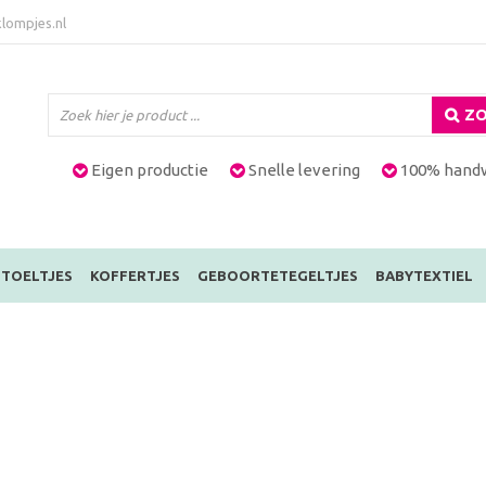
lompjes.nl
ZO
Eigen productie
Snelle levering
100% hand
TOELTJES
KOFFERTJES
GEBOORTETEGELTJES
BABYTEXTIEL