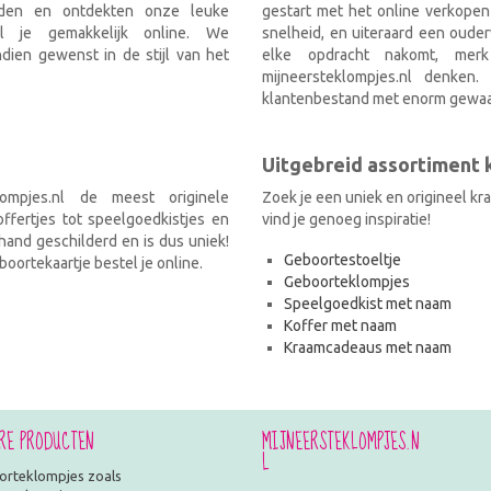
nden en ontdekten onze leuke
gestart met het online verkopen
el je gemakkelijk online. We
snelheid, en uiteraard een ouder
ien gewenst in de stijl van het
elke opdracht nakomt, mer
mijneersteklompjes.nl denken
klantenbestand met enorm gewaa
Uitgebreid assortiment
ompjes.nl de meest originele
Zoek je een uniek en origineel k
fertjes tot speelgoedkistjes en
vind je genoeg inspiratie!
and geschilderd en is dus uniek!
Geboortestoeltje
oortekaartje bestel je online.
Geboorteklompjes
Speelgoedkist met naam
Koffer met naam
Kraamcadeaus met naam
RE PRODUCTEN
MIJNEERSTEKLOMPJES.N
L
rteklompjes zoals