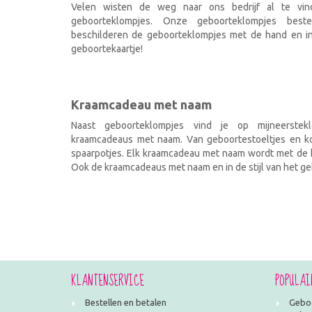
Velen wisten de weg naar ons bedrijf al te vi
geboorteklompjes. Onze geboorteklompjes best
beschilderen de geboorteklompjes met de hand en ind
geboortekaartje!
Kraamcadeau met naam
Naast geboorteklompjes vind je op mijneerstekl
kraamcadeaus met naam. Van geboortestoeltjes en kof
spaarpotjes. Elk kraamcadeau met naam wordt met de h
Ook de kraamcadeaus met naam en in de stijl van het geb
KLANTENSERVICE
POPULAI
Bestellen en betalen
Geboo