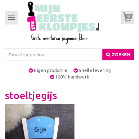
0
Toggle
navigation
ZOEKEN
Eigen productie
Snelle levering
100% handwerk
stoeltjegijs