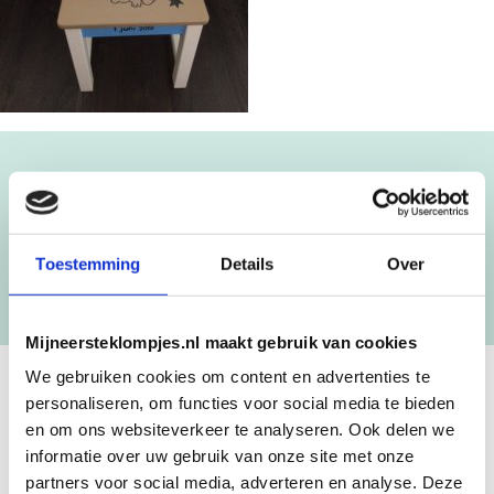
Blijf op de hoogte!
NIEUWSBRIEF
Toestemming
Details
Over
[mc4wp_form id=”3182″]
Mijneersteklompjes.nl maakt gebruik van cookies
We gebruiken cookies om content en advertenties te
personaliseren, om functies voor social media te bieden
GEBOORTEKLOMPJES EN
en om ons websiteverkeer te analyseren. Ook delen we
KRAAMCADEAU MET NAAM
informatie over uw gebruik van onze site met onze
partners voor social media, adverteren en analyse. Deze