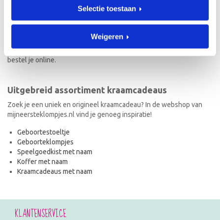
Selectie toestaan
Naast geboorteklompjes vind je op mijneersteklompjes.nl de meest
originele kraamcadeaus met naam. Van geboortestoeltjes en
koffertjes tot speelgoedkistjes en spaarpotjes. Elk kraamcadeau
Weigeren
met naam wordt met de hand geschilderd en is dus uniek! Ook de
kraamcadeaus met naam en in de stijl van het geboortekaartje
bestel je online.
Uitgebreid assortiment kraamcadeaus
Zoek je een uniek en origineel kraamcadeau? In de webshop van
mijneersteklompjes.nl vind je genoeg inspiratie!
Geboortestoeltje
Geboorteklompjes
Speelgoedkist met naam
Koffer met naam
Kraamcadeaus met naam
KLANTENSERVICE