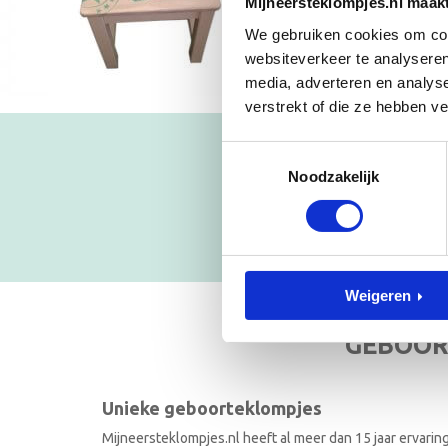
Mijneersteklompjes.nl maak
We gebruiken cookies om cont
websiteverkeer te analyseren
media, adverteren en analys
verstrekt of die ze hebben v
Toestemmingsselectie
Blijf op
Noodzakelijk
NIEUWSB
Weigeren
GEBOOR
Unieke geboorteklompjes
Mijneersteklompjes.nl heeft al meer dan 15 jaar ervarin