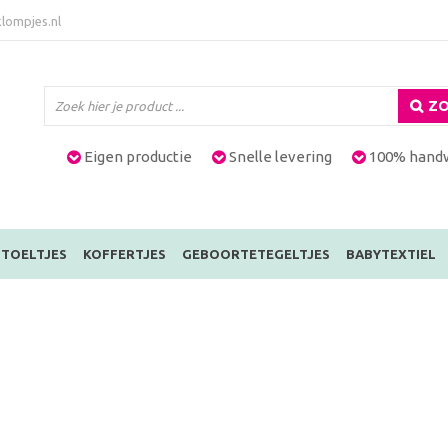
lompjes.nl
ZO
Eigen productie
Snelle levering
100% hand
TOELTJES
KOFFERTJES
GEBOORTETEGELTJES
BABYTEXTIEL