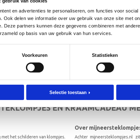
t gebruik van cookies
ent en advertenties te personaliseren, om functies voor social
. Ook delen we informatie over uw gebruik van onze site met on
e. Deze partners kunnen deze gegevens combineren met andere i
erzameld op basis van uw gebruik van hun services.
 de hoogte!
[mc4wp_form id=”3182″]
Voorkeuren
Statistieken
RIEF
Selectie toestaan
TEKLOMPJES EN KRAAMCADEAU M
Over mijneersteklompjes
g met het schilderen van klompjes.
Achter mijneersteklompjes.nl z