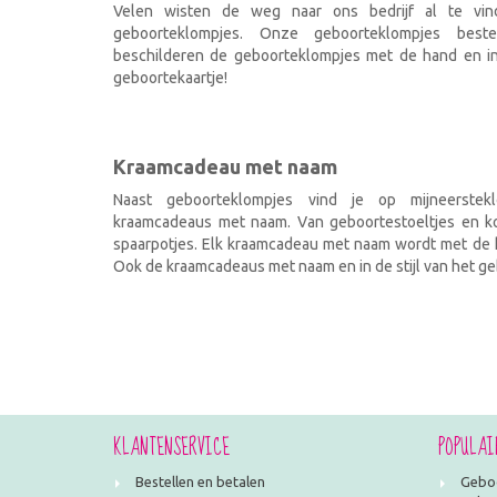
Velen wisten de weg naar ons bedrijf al te vi
geboorteklompjes. Onze geboorteklompjes best
beschilderen de geboorteklompjes met de hand en ind
geboortekaartje!
Kraamcadeau met naam
Naast geboorteklompjes vind je op mijneerstekl
kraamcadeaus met naam. Van geboortestoeltjes en kof
spaarpotjes. Elk kraamcadeau met naam wordt met de h
Ook de kraamcadeaus met naam en in de stijl van het geb
KLANTENSERVICE
POPULAI
Bestellen en betalen
Geboo