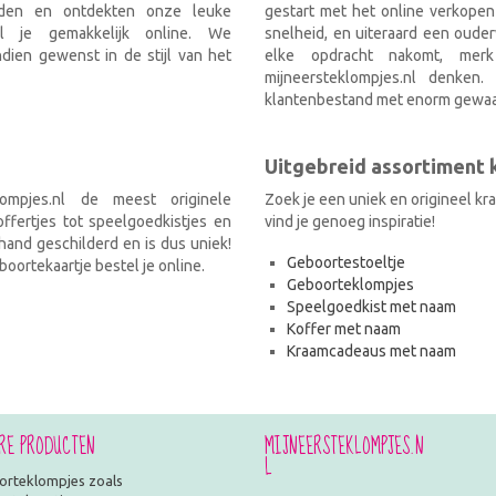
nden en ontdekten onze leuke
gestart met het online verkopen
el je gemakkelijk online. We
snelheid, en uiteraard een ouder
ien gewenst in de stijl van het
elke opdracht nakomt, mer
mijneersteklompjes.nl denken
klantenbestand met enorm gewaa
Uitgebreid assortiment
ompjes.nl de meest originele
Zoek je een uniek en origineel k
fertjes tot speelgoedkistjes en
vind je genoeg inspiratie!
and geschilderd en is dus uniek!
Geboortestoeltje
oortekaartje bestel je online.
Geboorteklompjes
Speelgoedkist met naam
Koffer met naam
Kraamcadeaus met naam
RE PRODUCTEN
MIJNEERSTEKLOMPJES.N
L
rteklompjes zoals