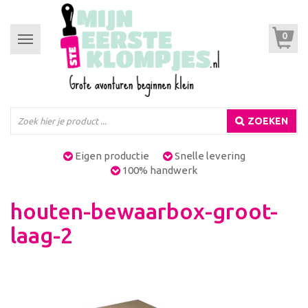
0
Toggle
navigation
ZOEKEN
Eigen productie
Snelle levering
100% handwerk
houten-bewaarbox-groot-
laag-2