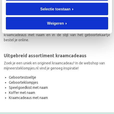
Kraamcadeau met naam
Selectie toestaan
Naast geboorteklompjes vind je op mijneersteklompjes.nl de meest
originele kraamcadeaus met naam. Van geboortestoeltjes en
Weigeren
koffertjes tot speelgoedkistjes en spaarpotjes. Elk kraamcadeau
met naam wordt met de hand geschilderd en is dus uniek! Ook de
kraamcadeaus met naam en in de stijl van het geboortekaartje
bestel je online.
Uitgebreid assortiment kraamcadeaus
Zoek je een uniek en origineel kraamcadeau? In de webshop van
mijneersteklompjes.nl vind je genoeg inspiratie!
Geboortestoeltje
Geboorteklompjes
Speelgoedkist met naam
Koffer met naam
Kraamcadeaus met naam