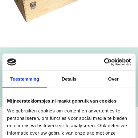
Blijf op de hoogte!
NIEUWSBRIEF
Toestemming
Details
Over
[mc4wp_form id=”3182″]
Mijneersteklompjes.nl maakt gebruik van cookies
We gebruiken cookies om content en advertenties te
personaliseren, om functies voor social media te bieden
GEBOORTEKLOMPJES EN
en om ons websiteverkeer te analyseren. Ook delen we
informatie over uw gebruik van onze site met onze
KRAAMCADEAU MET NAAM