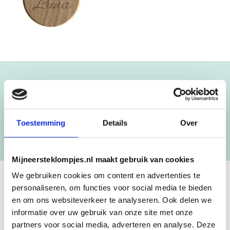
Blijf op de hoogte!
NIEUWSBRIEF
Toestemming
Details
Over
[mc4wp_form id=”3182″]
Mijneersteklompjes.nl maakt gebruik van cookies
We gebruiken cookies om content en advertenties te
personaliseren, om functies voor social media te bieden
GEBOORTEKLOMPJES EN
en om ons websiteverkeer te analyseren. Ook delen we
KRAAMCADEAU MET NAAM
informatie over uw gebruik van onze site met onze
partners voor social media, adverteren en analyse. Deze