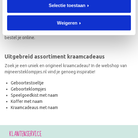
Selectie toestaan
Naast geboorteklompjes vind je op mijneersteklompjes.nl de meest
originele kraamcadeaus met naam. Van geboortestoeltjes en
koffertjes tot speelgoedkistjes en spaarpotjes. Elk kraamcadeau
Weigeren
met naam wordt met de hand geschilderd en is dus uniek! Ook de
kraamcadeaus met naam en in de stijl van het geboortekaartje
bestel je online.
Uitgebreid assortiment kraamcadeaus
Zoek je een uniek en origineel kraamcadeau? In de webshop van
mijneersteklompjes.nl vind je genoeg inspiratie!
Geboortestoeltje
Geboorteklompjes
Speelgoedkist met naam
Koffer met naam
Kraamcadeaus met naam
KLANTENSERVICE