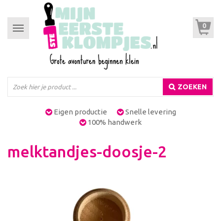
0
Toggle
navigation
ZOEKEN
Eigen productie
Snelle levering
100% handwerk
melktandjes-doosje-2