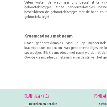
Velen wisten de weg naar ons bedrijf al te vi
geboorteklompjes. Onze geboorteklompjes best
beschilderen de geboorteklompjes met de hand en ind
geboortekaartje!
Kraamcadeau met naam
Naast geboorteklompjes vind je op mijneerstekl
kraamcadeaus met naam. Van geboortestoeltjes en kof
spaarpotjes. Elk kraamcadeau met naam wordt met de h
Ook de kraamcadeaus met naam en in de stijl van het geb
KLANTENSERVICE
POPULAI
Bestellen en betalen
Geboo