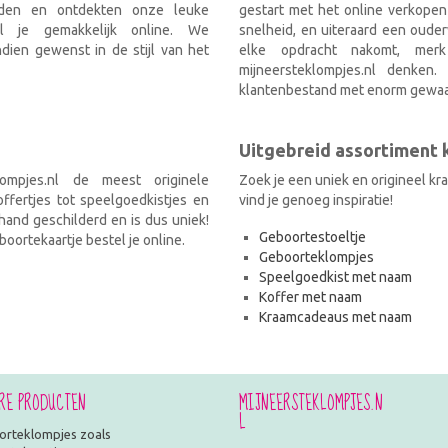
nden en ontdekten onze leuke
gestart met het online verkopen
el je gemakkelijk online. We
snelheid, en uiteraard een ouder
ien gewenst in de stijl van het
elke opdracht nakomt, mer
mijneersteklompjes.nl denken
klantenbestand met enorm gewaa
Uitgebreid assortiment
ompjes.nl de meest originele
Zoek je een uniek en origineel k
fertjes tot speelgoedkistjes en
vind je genoeg inspiratie!
and geschilderd en is dus uniek!
Geboortestoeltje
oortekaartje bestel je online.
Geboorteklompjes
Speelgoedkist met naam
Koffer met naam
Kraamcadeaus met naam
RE PRODUCTEN
MIJNEERSTEKLOMPJES.N
L
rteklompjes zoals