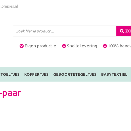
lompjes.nl
ZO
Eigen productie
Snelle levering
100% hand
TOELTJES
KOFFERTJES
GEBOORTETEGELTJES
BABYTEXTIEL
-paar