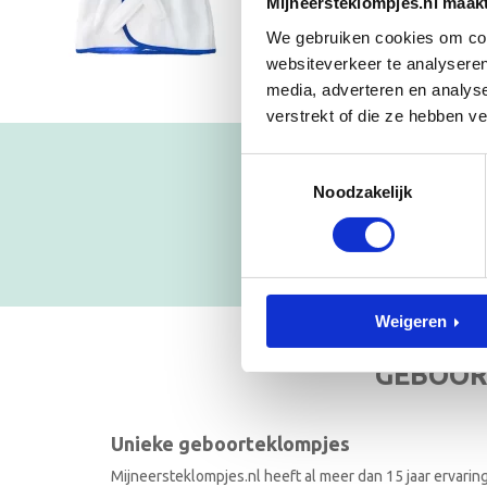
Mijneersteklompjes.nl maak
We gebruiken cookies om cont
websiteverkeer te analyseren
media, adverteren en analys
verstrekt of die ze hebben v
Toestemmingsselectie
Blijf op
Noodzakelijk
NIEUWSB
Weigeren
GEBOOR
Unieke geboorteklompjes
Mijneersteklompjes.nl heeft al meer dan 15 jaar ervarin