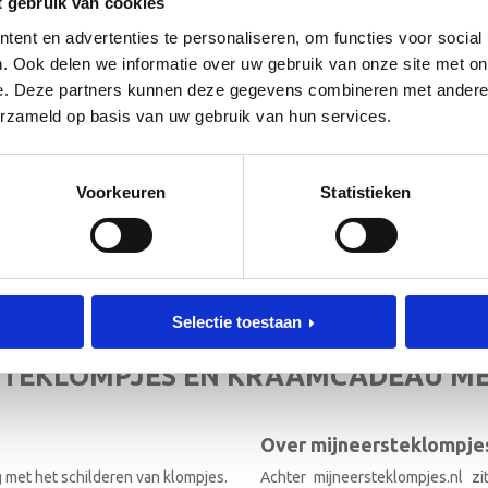
t gebruik van cookies
ent en advertenties te personaliseren, om functies voor social
. Ook delen we informatie over uw gebruik van onze site met on
e. Deze partners kunnen deze gegevens combineren met andere i
erzameld op basis van uw gebruik van hun services.
 de hoogte!
[mc4wp_form id=”3182″]
Voorkeuren
Statistieken
RIEF
Selectie toestaan
TEKLOMPJES EN KRAAMCADEAU M
Over mijneersteklompjes
g met het schilderen van klompjes.
Achter mijneersteklompjes.nl z