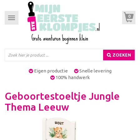
0
Toggle
navigation
ZOEKEN
Eigen productie
Snelle levering
100% handwerk
Geboortestoeltje Jungle
Thema Leeuw