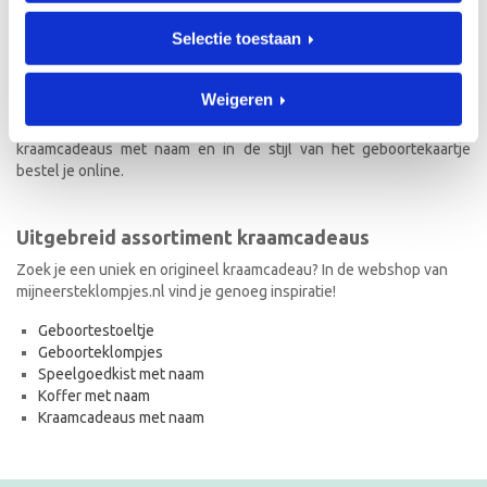
Kraamcadeau met naam
Selectie toestaan
Naast geboorteklompjes vind je op mijneersteklompjes.nl de meest
originele kraamcadeaus met naam. Van geboortestoeltjes en
Weigeren
koffertjes tot speelgoedkistjes en spaarpotjes. Elk kraamcadeau
met naam wordt met de hand geschilderd en is dus uniek! Ook de
kraamcadeaus met naam en in de stijl van het geboortekaartje
bestel je online.
Uitgebreid assortiment kraamcadeaus
Zoek je een uniek en origineel kraamcadeau? In de webshop van
mijneersteklompjes.nl vind je genoeg inspiratie!
Geboortestoeltje
Geboorteklompjes
Speelgoedkist met naam
Koffer met naam
Kraamcadeaus met naam