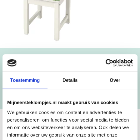
Blijf op de hoogte!
NIEUWSBRIEF
Toestemming
Details
Over
[mc4wp_form id=”3182″]
Mijneersteklompjes.nl maakt gebruik van cookies
We gebruiken cookies om content en advertenties te
personaliseren, om functies voor social media te bieden
GEBOORTEKLOMPJES EN
en om ons websiteverkeer te analyseren. Ook delen we
informatie over uw gebruik van onze site met onze
KRAAMCADEAU MET NAAM