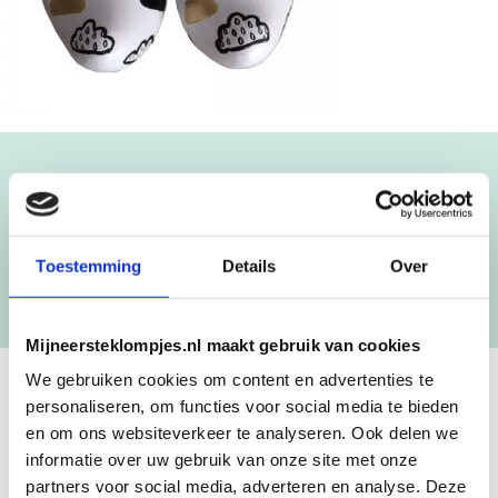
Blijf op de hoogte!
NIEUWSBRIEF
Toestemming
Details
Over
[mc4wp_form id=”3182″]
Mijneersteklompjes.nl maakt gebruik van cookies
We gebruiken cookies om content en advertenties te
personaliseren, om functies voor social media te bieden
GEBOORTEKLOMPJES EN
en om ons websiteverkeer te analyseren. Ook delen we
KRAAMCADEAU MET NAAM
informatie over uw gebruik van onze site met onze
partners voor social media, adverteren en analyse. Deze