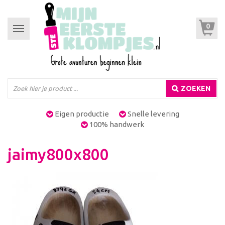
0
Toggle
navigation
ZOEKEN
Eigen productie
Snelle levering
100% handwerk
jaimy800x800