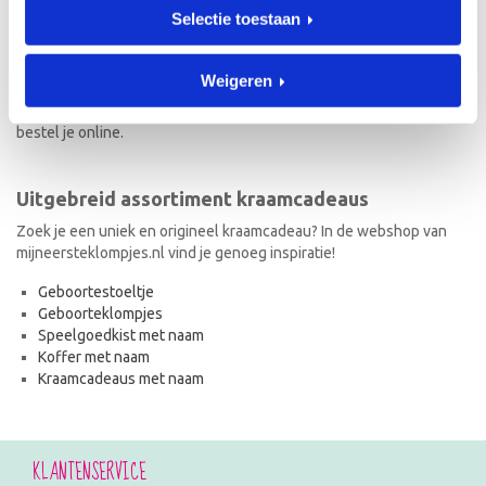
Selectie toestaan
Naast geboorteklompjes vind je op mijneersteklompjes.nl de meest
originele kraamcadeaus met naam. Van geboortestoeltjes en
koffertjes tot speelgoedkistjes en spaarpotjes. Elk kraamcadeau
Weigeren
met naam wordt met de hand geschilderd en is dus uniek! Ook de
kraamcadeaus met naam en in de stijl van het geboortekaartje
bestel je online.
Uitgebreid assortiment kraamcadeaus
Zoek je een uniek en origineel kraamcadeau? In de webshop van
mijneersteklompjes.nl vind je genoeg inspiratie!
Geboortestoeltje
Geboorteklompjes
Speelgoedkist met naam
Koffer met naam
Kraamcadeaus met naam
KLANTENSERVICE