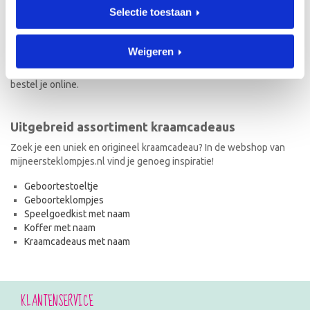
Selectie toestaan
Naast geboorteklompjes vind je op mijneersteklompjes.nl de meest
originele kraamcadeaus met naam. Van geboortestoeltjes en
koffertjes tot speelgoedkistjes en spaarpotjes. Elk kraamcadeau
Weigeren
met naam wordt met de hand geschilderd en is dus uniek! Ook de
kraamcadeaus met naam en in de stijl van het geboortekaartje
bestel je online.
Uitgebreid assortiment kraamcadeaus
Zoek je een uniek en origineel kraamcadeau? In de webshop van
mijneersteklompjes.nl vind je genoeg inspiratie!
Geboortestoeltje
Geboorteklompjes
Speelgoedkist met naam
Koffer met naam
Kraamcadeaus met naam
KLANTENSERVICE