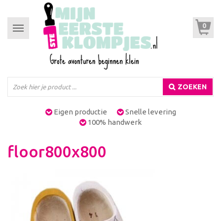
0
Toggle
navigation
ZOEKEN
Eigen productie
Snelle levering
100% handwerk
floor800x800