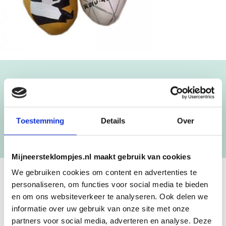
Blijf op de hoogte!
NIEUWSBRIEF
Toestemming
Details
Over
[mc4wp_form id=”3182″]
Mijneersteklompjes.nl maakt gebruik van cookies
We gebruiken cookies om content en advertenties te
personaliseren, om functies voor social media te bieden
GEBOORTEKLOMPJES EN
en om ons websiteverkeer te analyseren. Ook delen we
KRAAMCADEAU MET NAAM
informatie over uw gebruik van onze site met onze
partners voor social media, adverteren en analyse. Deze