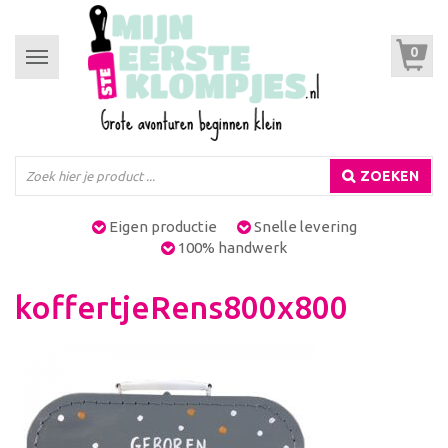
0
Toggle
navigation
ZOEKEN
Eigen productie
Snelle levering
100% handwerk
koffertjeRens800x800