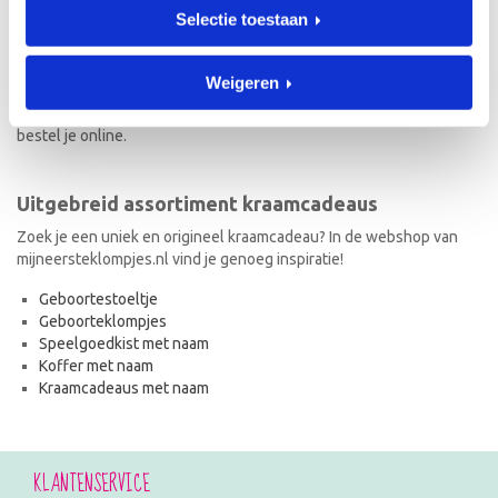
Selectie toestaan
Naast geboorteklompjes vind je op mijneersteklompjes.nl de meest
originele kraamcadeaus met naam. Van geboortestoeltjes en
koffertjes tot speelgoedkistjes en spaarpotjes. Elk kraamcadeau
Weigeren
met naam wordt met de hand geschilderd en is dus uniek! Ook de
kraamcadeaus met naam en in de stijl van het geboortekaartje
bestel je online.
Uitgebreid assortiment kraamcadeaus
Zoek je een uniek en origineel kraamcadeau? In de webshop van
mijneersteklompjes.nl vind je genoeg inspiratie!
Geboortestoeltje
Geboorteklompjes
Speelgoedkist met naam
Koffer met naam
Kraamcadeaus met naam
KLANTENSERVICE