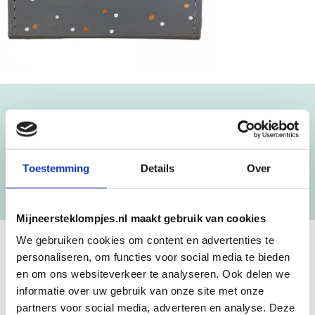
Blijf op de hoogte!
NIEUWSBRIEF
Toestemming
Details
Over
[mc4wp_form id=”3182″]
Mijneersteklompjes.nl maakt gebruik van cookies
We gebruiken cookies om content en advertenties te
personaliseren, om functies voor social media te bieden
GEBOORTEKLOMPJES EN
en om ons websiteverkeer te analyseren. Ook delen we
KRAAMCADEAU MET NAAM
informatie over uw gebruik van onze site met onze
partners voor social media, adverteren en analyse. Deze