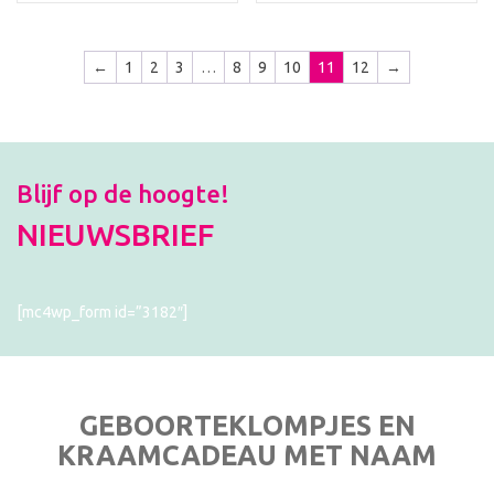
←
1
2
3
…
8
9
10
11
12
→
Blijf op de hoogte!
NIEUWSBRIEF
[mc4wp_form id=”3182″]
GEBOORTEKLOMPJES EN
KRAAMCADEAU MET NAAM