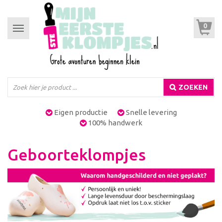
0
Toggle
navigation
ZOEKEN
Eigen productie
Snelle levering
100% handwerk
Geboorteklompjes