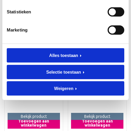
winkelwagen
winkelwagen
Statistieken
Marketing
Alles toestaan
Selectie toestaan
KRAAMCADEAUS
KRAAMCADEAUS
Geboorteklompje Luca
Geboorteklompje
2
Filou
Weigeren
Art. klomp_00089
Art. klomp_00087
€
36,95
€
36,95
Bekijk product
Bekijk product
Toevoegen aan
Toevoegen aan
winkelwagen
winkelwagen