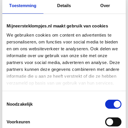
Bekijk product
Bekijk product
Toevoegen aan
Toevoegen aan
Toestemming
Details
Over
winkelwagen
winkelwagen
Mijneersteklompjes.nl maakt gebruik van cookies
We gebruiken cookies om content en advertenties te
personaliseren, om functies voor social media te bieden
en om ons websiteverkeer te analyseren. Ook delen we
informatie over uw gebruik van onze site met onze
partners voor social media, adverteren en analyse. Deze
partners kunnen deze gegevens combineren met andere
informatie die u aan ze heeft verstrekt of die ze hebben
KRAAMCADEAUS
KRAAMCADEAUS
verzameld op basis van uw gebruik van hun services.
Geboorteklompje Wes
Geboorteklompje
Twan
Art. klomp_00092
Art. klomp_00091
€
36,95
Toestemmingsselectie
€
36,95
Noodzakelijk
Bekijk product
Bekijk product
Voorkeuren
Toevoegen aan
Toevoegen aan