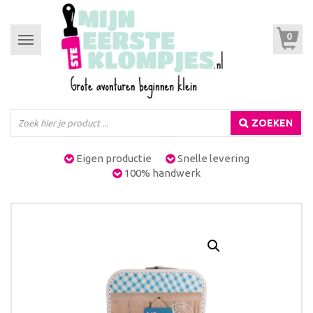
0
Toggle
navigation
ZOEKEN
Eigen productie
Snelle levering
100% handwerk