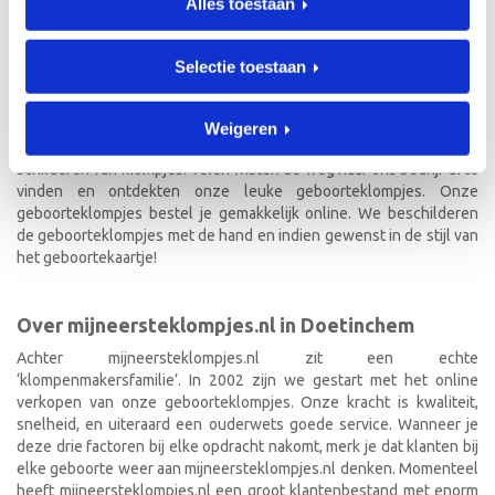
Alles toestaan
GEBOORTEKLOMPJES EN
KRAAMCADEAU MET NAAM
Selectie toestaan
Unieke geboorteklompjes
Weigeren
Mijneersteklompjes.nl heeft al meer dan 15 jaar ervaring met het
schilderen van klompjes. Velen wisten de weg naar ons bedrijf al te
vinden en ontdekten onze leuke geboorteklompjes. Onze
geboorteklompjes bestel je gemakkelijk online. We beschilderen
de geboorteklompjes met de hand en indien gewenst in de stijl van
het geboortekaartje!
Over mijneersteklompjes.nl in Doetinchem
Achter mijneersteklompjes.nl zit een echte
‘klompenmakersfamilie’. In 2002 zijn we gestart met het online
verkopen van onze geboorteklompjes. Onze kracht is kwaliteit,
snelheid, en uiteraard een ouderwets goede service. Wanneer je
deze drie factoren bij elke opdracht nakomt, merk je dat klanten bij
elke geboorte weer aan mijneersteklompjes.nl denken. Momenteel
heeft mijneersteklompjes.nl een groot klantenbestand met enorm