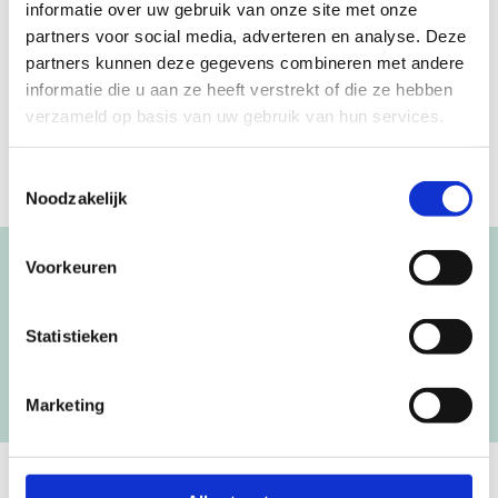
informatie over uw gebruik van onze site met onze
Afmeting en bewerking
partners voor social media, adverteren en analyse. Deze
Het koffertje is 25cm breed en wordt aan één zijde
partners kunnen deze gegevens combineren met andere
beschilderd.
informatie die u aan ze heeft verstrekt of die ze hebben
verzameld op basis van uw gebruik van hun services.
Toestemmingsselectie
Noodzakelijk
Voorkeuren
Blijf op de hoogte!
NIEUWSBRIEF
Statistieken
[mc4wp_form id=”3182″]
Marketing