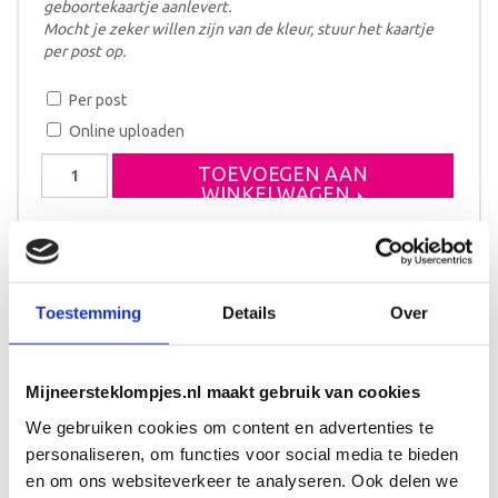
geboortekaartje aanlevert.
Mocht je zeker willen zijn van de kleur, stuur het kaartje
per post op.
Per post
Online uploaden
Koffertje
TOEVOEGEN AAN
zoals
WINKELWAGEN
geboortekaartje
aantal
Levertijd 10 tot 12 werkdagen
Toestemming
Details
Over
Beschrijving
Mijneersteklompjes.nl maakt gebruik van cookies
We gebruiken cookies om content en advertenties te
Een kinderkoffer met naam en het design van het
geboortekaartje? Of juist jouw eigen ontwerp? Een
personaliseren, om functies voor social media te bieden
origineel kraamcadeau voor baby en kersverse ouders!
en om ons websiteverkeer te analyseren. Ook delen we