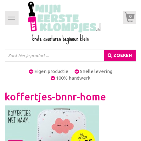
0
Toggle
navigation
ZOEKEN
Eigen productie
Snelle levering
100% handwerk
koffertjes-bnnr-home