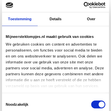
GEBOORTEKLOMPJES EN
KRAAMCADEAU MET NAAM
Toestemming
Details
Over
Unieke geboorteklompjes
Mijneersteklompjes.nl maakt gebruik van cookies
Mijneersteklompjes.nl heeft al meer dan 15 jaar ervaring met het
We gebruiken cookies om content en advertenties te
schilderen van klompjes. Velen wisten de weg naar ons bedrijf al te
personaliseren, om functies voor social media te bieden
vinden en ontdekten onze leuke geboorteklompjes. Onze
en om ons websiteverkeer te analyseren. Ook delen we
geboorteklompjes bestel je gemakkelijk online. We beschilderen
informatie over uw gebruik van onze site met onze
de geboorteklompjes met de hand en indien gewenst in de stijl van
het geboortekaartje!
partners voor social media, adverteren en analyse. Deze
partners kunnen deze gegevens combineren met andere
informatie die u aan ze heeft verstrekt of die ze hebben
Over mijneersteklompjes.nl in Doetinchem
verzameld op basis van uw gebruik van hun services.
Achter mijneersteklompjes.nl zit een echte
‘klompenmakersfamilie’. In 2002 zijn we gestart met het online
Toestemmingsselectie
verkopen van onze geboorteklompjes. Onze kracht is kwaliteit,
Noodzakelijk
snelheid, en uiteraard een ouderwets goede service. Wanneer je
deze drie factoren bij elke opdracht nakomt, merk je dat klanten bij