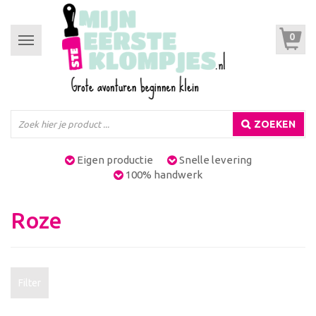
0
Toggle
navigation
ZOEKEN
Eigen productie
Snelle levering
100% handwerk
Roze
Filter