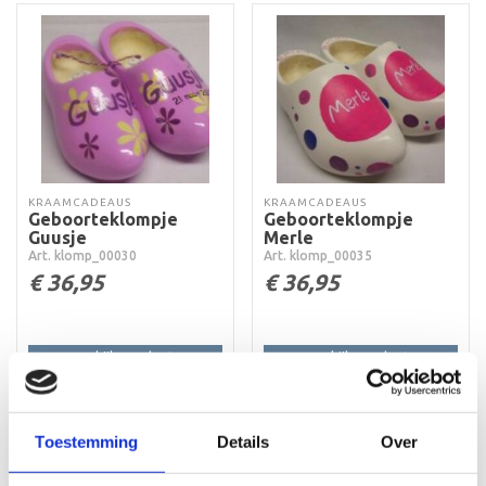
KRAAMCADEAUS
KRAAMCADEAUS
Geboorteklompje
Geboorteklompje
Guusje
Merle
Art. klomp_00030
Art. klomp_00035
€
36,95
€
36,95
Bekijk product
Bekijk product
Toevoegen aan
Toevoegen aan
winkelwagen
winkelwagen
Toestemming
Details
Over