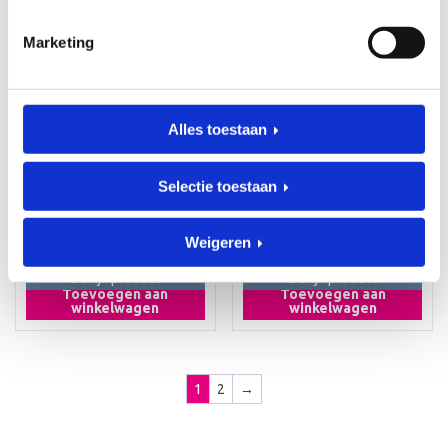
Marketing
Alles toestaan
KRAAMCADEAUS
KRAAMCADEAUS
Geboorteklompje
Geboorteklompje
Faylinn
Imme
Art. klomp_00053
Art. klomp_00056
Selectie toestaan
€
36,95
€
36,95
Weigeren
Bekijk product
Bekijk product
Toevoegen aan
Toevoegen aan
winkelwagen
winkelwagen
1
2
→