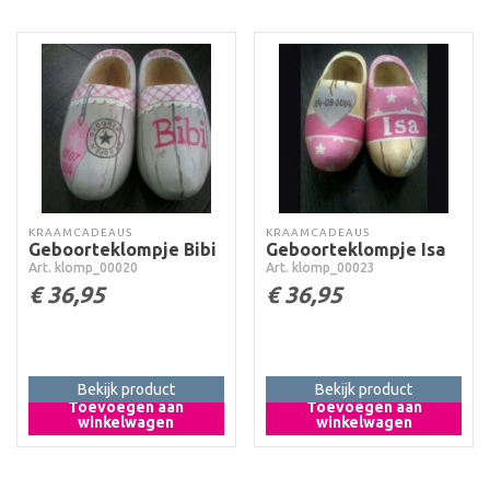
KRAAMCADEAUS
KRAAMCADEAUS
Geboorteklompje Bibi
Geboorteklompje Isa
Art. klomp_00020
Art. klomp_00023
€
36,95
€
36,95
Bekijk product
Bekijk product
Toevoegen aan
Toevoegen aan
winkelwagen
winkelwagen