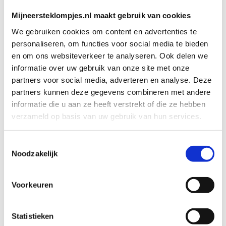
Mijneersteklompjes.nl maakt gebruik van cookies
We gebruiken cookies om content en advertenties te
personaliseren, om functies voor social media te bieden
en om ons websiteverkeer te analyseren. Ook delen we
informatie over uw gebruik van onze site met onze
partners voor social media, adverteren en analyse. Deze
KRAAMCADEAUS
KRAAMCADEAUS
Geboorteklompje
Geboorteklompje
partners kunnen deze gegevens combineren met andere
Nora Elin
Claire
informatie die u aan ze heeft verstrekt of die ze hebben
Art. klomp_00048
Art. klomp_00052
verzameld op basis van uw gebruik van hun services.
€
36,95
€
36,95
Toestemmingsselectie
Noodzakelijk
Bekijk product
Bekijk product
Toevoegen aan
Toevoegen aan
winkelwagen
winkelwagen
Voorkeuren
Statistieken